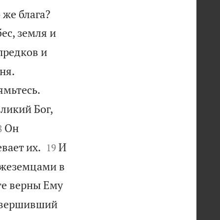


 же блага?
ес, земля и
предков и


ня.


ямьтесь.
еликий Бог,

Он
8


вает их.
И
19
ужеземцами в
ьте верны Ему
совершивший