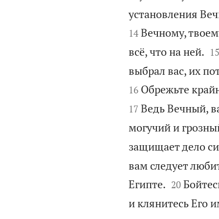
установления Вечн
Вечному, твоему
14

всё, что на ней.
1
выбрал вас, их пот
Обрежьте край
16
Ведь Вечный, ва
17
могучий и грозны
защищает дело сир
вам следует люби


Египте.
Бойтес
20
и клянитесь Его 