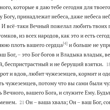
ого, которые я даю тебе сегодня для твоего
 Богу, принадлежат небеса, даже небеса неб

И всё-таки Вечный пожелал любить твоих 
5
омков, из всех народов, как это и есть сегод
[4]
нюю плоть вашего сердца
и больше не упр
ш Бог, – это Бог богов и Владыка владык, в

й, беспристрастный и не берущий взятки.
1
от и вдов, любит чужеземцев, кормит и оде
ть чужеземцев, потому что вы сами были ч
ь Вечного, вашего Бога, и служите Ему. Буд


именем.
Он – ваша хвала; Он – ваш Бог, 
21