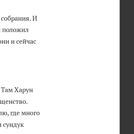
ь собрания. И
и положил
они и сейчас
 Там Харун


ященство.
лю, где много
и сундук