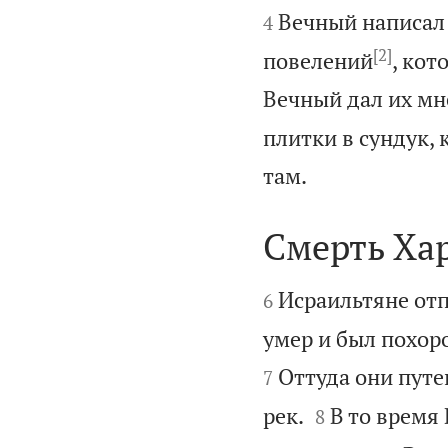
Вечный написал н
4
[2]
повелений
, кот
Вечный дал их мн
плитки в сундук, 

там.
Смерть Ха


Исраильтяне отп
6
умер и был похоро
Оттуда они путеш
7


рек.
В то время
8