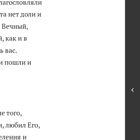
благословляли
та нет доли и
к Вечный,
, как и в


ь вас.
ни пошли и
е того,
и, любил Его,
еления и