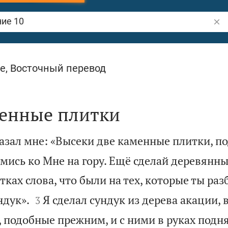
Пои
е, Восточный перевод
енные плитки
азал мне: «Высеки две каменные плитки, п
мись ко Мне на гору. Ещё сделай деревянны
ках слова, что были на тех, которые ты раз


ндук».
Я сделал сундук из дерева акации, 
3
 подобные прежним, и с ними в руках поднял