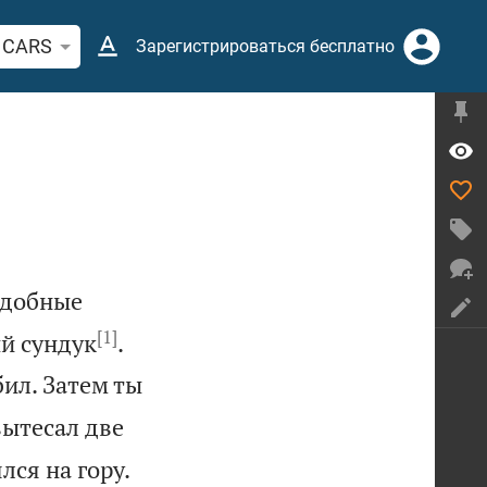
ск по отрывку из Библии или термину
CARS
Зарегистрироваться бесплатно
одобные
[1]


й сундук
.
бил. Затем ты
вытесал две


ся на гору.