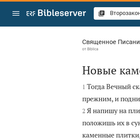
Перейти к содержанию
Второзаконие 10
Священное Писани
от
Biblica
Новые кам


Тогда Вечный ск
1
прежним, и подни
Я напишу на плит
2
положишь их в су
каменные плитки,