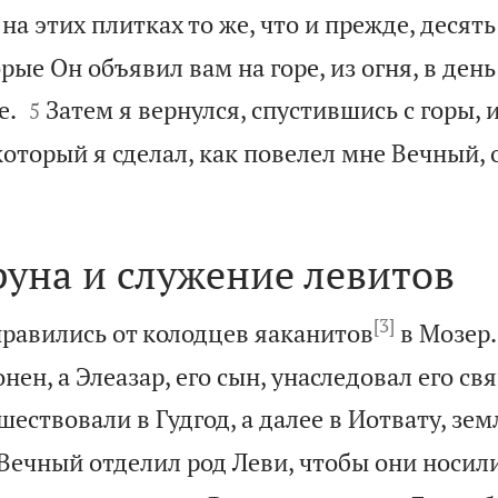
а этих плитках то же, что и прежде, десять
орые Он объявил вам на горе, из огня, в ден


е.
Затем я вернулся, спустившись с горы, 
5
который я сделал, как повелел мне Вечный, 
руна и служение левитов
[3]
равились от колодцев яаканитов
в Мозер.
нен, а Элеазар, его сын, унаследовал его св
ествовали в Гудгод, а далее в Иотвату, зем
 Вечный отделил род Леви, чтобы они носил