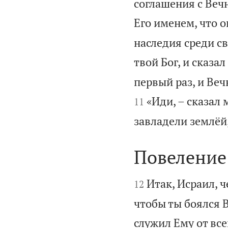
соглашения с Веч
Его именем, что о
наследия среди св
твой Бог, и сказал
первый раз, и Веч
«Иди, – сказал 
11
завладели землёй,
Повеление


Итак, Исраил, ч
12
чтобы ты боялся В
служил Ему от все