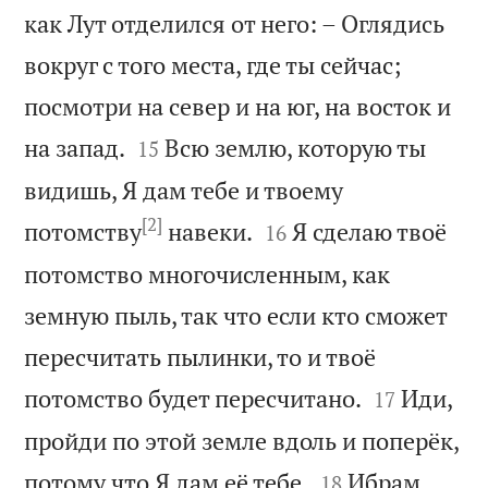
как Лут отделился от него: – Оглядись
вокруг с того места, где ты сейчас;
посмотри на север и на юг, на восток и


на запад.
Всю землю, которую ты
15
видишь, Я дам тебе и твоему
[2]


потомству
навеки.
Я сделаю твоё
16
потомство многочисленным, как
земную пыль, так что если кто сможет
пересчитать пылинки, то и твоё


потомство будет пересчитано.
Иди,
17
пройди по этой земле вдоль и поперёк,


потому что Я дам её тебе.
Ибрам
18