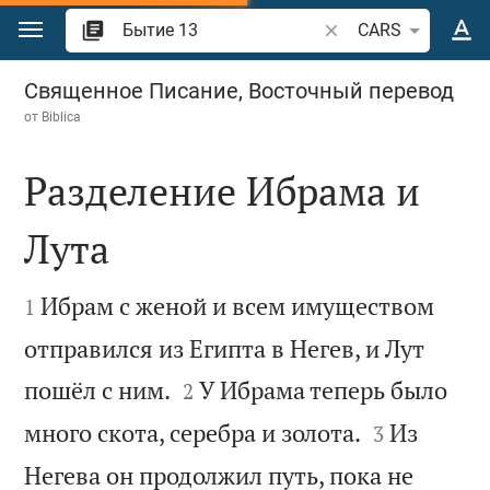
Перейти к содержанию
Поиск по отрывку и
CARS
Бытие 13
Священное Писание, Восточный перевод
от
Biblica
Разделение Ибрама и
Лута


Ибрам с женой и всем имуществом
1
отправился из Египта в Негев, и Лут


пошёл с ним.
У Ибрама теперь было
2


много скота, серебра и золота.
Из
3
Негева он продолжил путь, пока не