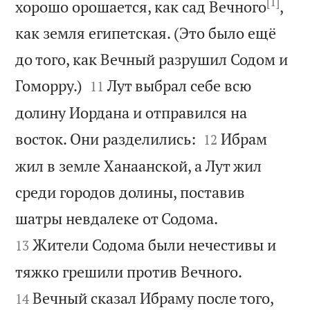
[1]
хорошо орошается, как сад Вечного
,
как земля египетская. (Это было ещё
до того, как Вечный разрушил Содом и


Гоморру.)
Лут выбрал себе всю
11
долину Иордана и отправился на


восток. Они разделились:
Ибрам
12
жил в земле Ханаанской, а Лут жил
среди городов долины, поставив


шатры невдалеке от Содома.
Жители Содома были нечестивы и
13


тяжко грешили против Вечного.
Вечный сказал Ибраму после того,
14