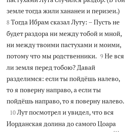


земле тогда жили хананеи и перизеи.)
Тогда Ибрам сказал Луту: – Пусть не
8
будет раздора ни между тобой и мной,
ни между твоими пастухами и моими,


потому что мы родственники.
Не вся
9
ли земля перед тобою? Давай
разделимся: если ты пойдёшь налево,
то я поверну направо, а если ты

пойдёшь направо, то я поверну налево.

Лут посмотрел и увидел, что вся
10
Иорданская долина до самого Цоара