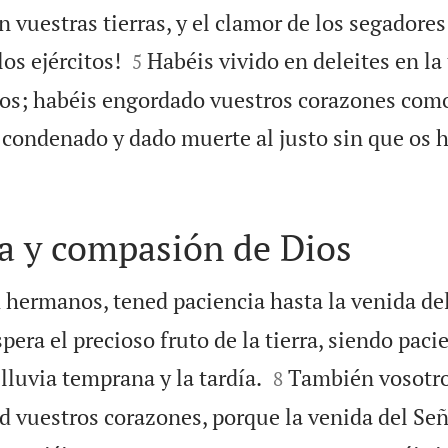
 vuestras tierras, y el clamor de los segadores


los ejércitos!
Habéis vivido en deleites en la 
5
tos; habéis engordado vuestros corazones como
 condenado y dado muerte al justo sin que os h
a y compasión de Dios
 hermanos, tened paciencia hasta la venida de
pera el precioso fruto de la tierra, siendo paci


 lluvia temprana y la tardía.
También vosotro
8
d vuestros corazones, porque la venida del Señ