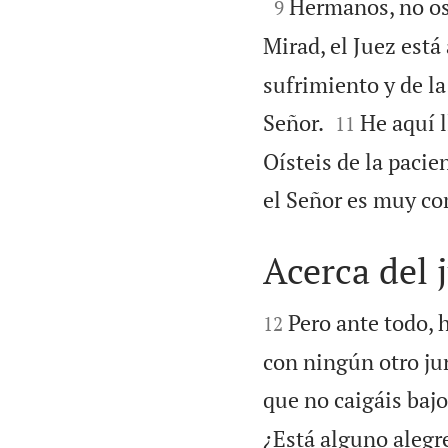

Hermanos, no os 
9
Mirad, el Juez está 
sufrimiento y de l


Señor.
He aquí 
11
Oísteis de la pacien
el Señor es muy co
Acerca del


Pero ante todo, h
12
con ningún otro jur
que no caigáis baj
¿Está alguno alegr