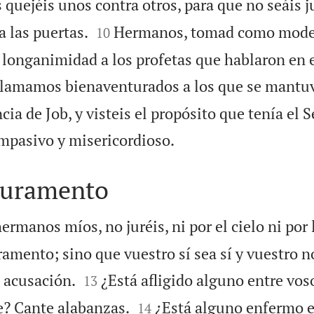
quejéis unos contra otros, para que no seáis 


a las puertas.
Hermanos, tomad como mode
10
a longanimidad a los profetas que hablaron en 
llamamos bienaventurados a los que se mantuv
cia de Job, y visteis el propósito que tenía el 

mpasivo y misericordioso.
 juramento
ermanos míos, no juréis, ni por el cielo ni por l
amento; sino que vuestro sí sea sí y vuestro n


o acusación.
¿Está afligido alguno entre vos
13


e? Cante alabanzas.
¿Está alguno enfermo e
14