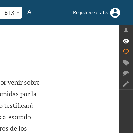
scar versículo bíblico o palabra
BTX
Regístrese gratis
por venir sobre
omidas por la
 testificará
s atesorado
ros de los