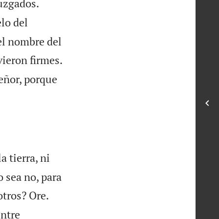
juzgados.
lo del
el nombre del
ieron firmes.
Señor, porque
a tierra, ni
o sea no, para
otros? Ore.
ntre