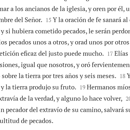
ar a los ancianos de la iglesia, y oren por él,


mbre del Señor.
Y la oración de fe sanará al
15
 y si hubiera cometido pecados, le serán perdo
os pecados unos a otros, y orad unos por otros


etición eficaz del justo puede mucho.
Elías
17
siones, igual que nosotros, y oró fervientemen


ó sobre la tierra por tres años y seis meses.
Y
18


 y la tierra produjo su fruto.
Hermanos míos,
19

xtravía de la verdad, y alguno lo hace volver,
2
n pecador del extravío de su camino, salvará s

ultitud de pecados.