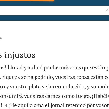
Bu
na
s injustos
os! Llorad y aullad por las miserias que están 
 riqueza se ha podrido, vuestras ropas están c
ro y vuestra plata se ha enmohecido, y su moho
 consumirá vuestras carnes como fuego. ¡Habéi


!
¡He aquí clama el jornal retenido por vosot
4