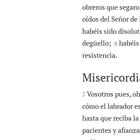
obreros que segaron
oídos del Señor de 
habéis sido disolu


degüello;
habéis
6

resistencia.
Misericordi


Vosotros pues, oh
7
cómo el labrador es
hasta que reciba la
pacientes y afianza