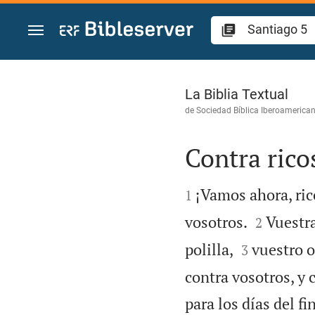
Ir a un contenido
Santiago 5
La Biblia Textual
de
Sociedad Bíblica Iberoamerica
Contra rico


¡Vamos ahora, ric
1


vosotros.
Vuestra
2


polilla,
vuestro o
3
contra vosotros, y
para los días del fin