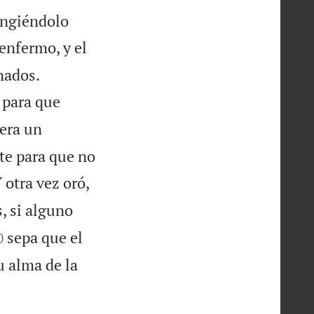
 ungiéndolo
 enfermo, y el


nados.
 para que
 era un
te para que no
 otra vez oró,
 si alguno

sepa que el
0
u alma de la