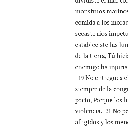
dividiste el mar co
monstruos marinos
comida a los morad
secaste ríos impet
estableciste las lum
de la tierra, Tú hic
enemigo ha injuri

No entregues el
19
siempre de la congr
pacto, Porque los l


violencia.
No pe
21
afligidos y los me