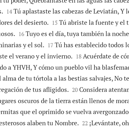
n tu poder, Quebrantaste en las aguas las cabez


.
Tú aplastaste las cabezas de Leviatán, Y l
14


ores del desierto.
Tú abriste la fuente y el 
15


uosos.
Tuyo es el día, tuya también la noche
16


inarias y el sol.
Tú has establecido todos l
17


iste el verano y el invierno.
Acuérdate de có
18
ado a YHVH, Y cómo un pueblo vil ha blasfema
 alma de tu tórtola a las bestias salvajes, No t


egación de tus afligidos.
Considera atenta
20
ugares oscuros de la tierra están llenos de mor
rmitas que el oprimido se vuelva avergonzado


nesterosos alaben tu Nombre.
¡Levántate, oh
22