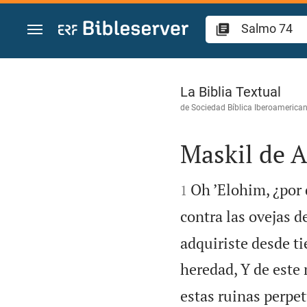
Ir a un contenido
Salmo 74
La Biblia Textual
de
Sociedad Bíblica Iberoamerica
Maskil de A


Oh ’Elohim, ¿por
1
contra las ovejas d
adquiriste desde ti
heredad, Y de este
estas ruinas perpet