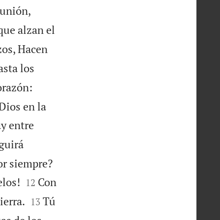
eunión,
que alzan el
zos, Hacen
asta los
orazón:
Dios en la
y entre
guirá


or siempre?


elos!
Con
12


ierra.
Tú
13