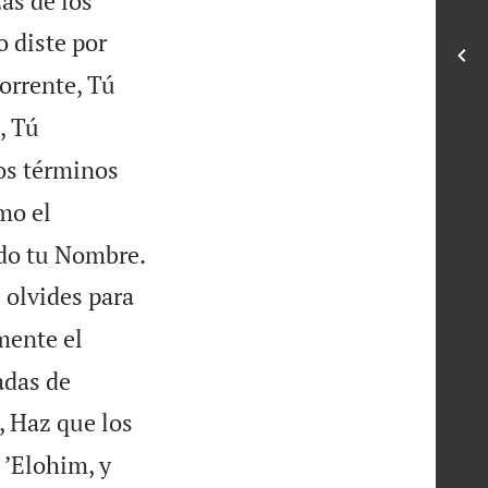
as de los
o diste por
torrente, Tú
, Tú
os términos
mo el

do tu Nombre.
e olvides para
mente el
adas de
, Haz que los
 ’Elohim, y