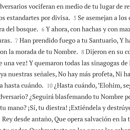
dversarios vociferan en medio de tu lugar de r


s estandartes por divisa.
Se asemejan a los 
5


ra del bosque.
Y ahora, con hachas y con ma
6


uras.
Han prendido fuego a tu Santuario, Y h
7


ron la morada de tu Nombre.
Dijeron en su c
8
 una vez! Y quemaron todas las sinagogas de 
a nuestras señales, No hay más profeta, Ni ha


a hasta cuándo.
¿Hasta cuándo, ’Elohim, se
10
dversario? ¿Seguirá blasfemando tu Nombre p
tu mano? ¡Sí, tu diestra! ¡Extiéndela y destrúy
 Rey desde antaño, Que opera salvación en la t