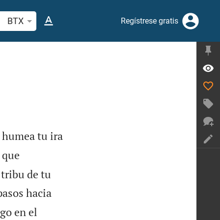
scar versículo bíblico o palabra
BTX
Regístrese gratis
 humea tu ira
 que
tribu de tu
pasos hacia
go en el