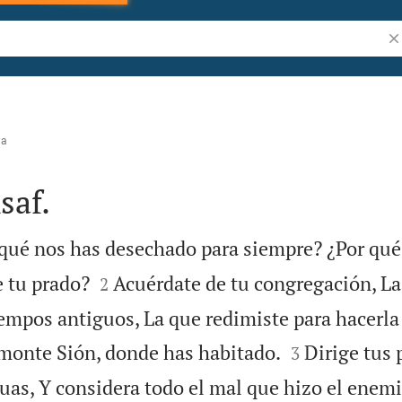
Bu
na
saf.
 qué nos has desechado para siempre? ¿Por qué


e tu prado?
Acuérdate de tu congregación, La
2
empos antiguos, La que redimiste para hacerla 


 monte Sión, donde has habitado.
Dirige tus 
3
uas, Y considera todo el mal que hizo el enemi