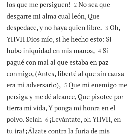


los que me persiguen!
No sea que
2
desgarre mi alma cual león, Que


despedace, y no haya quien libre.
Oh,
3
YHVH Dios mío, si he hecho esto: Si


hubo iniquidad en mis manos,
Si
4
pagué con mal al que estaba en paz
conmigo, (Antes, liberté al que sin causa


era mi adversario),
Que mi enemigo me
5
persiga y me dé alcance, Que pisotee por
tierra mi vida, Y ponga mi honra en el


polvo. Selah
¡Levántate, oh YHVH, en
6
tu ira! ¡Álzate contra la furia de mis