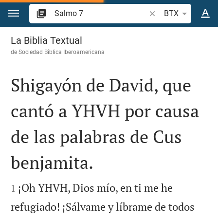
Ir a un contenido
Buscar versículo bíb
BTX
Salmo 7
La Biblia Textual
de
Sociedad Bíblica Iberoamericana
Shigayón de David, que
cantó a YHVH por causa
de las palabras de Cus
benjamita.


¡Oh YHVH, Dios mío, en ti me he
1
refugiado! ¡Sálvame y líbrame de todos