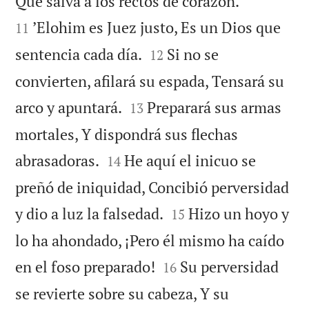


Que salva a los rectos de corazón.
’Elohim es Juez justo, Es un Dios que
11


sentencia cada día.
Si no se
12
convierten, afilará su espada, Tensará su


arco y apuntará.
Preparará sus armas
13
mortales, Y dispondrá sus flechas


abrasadoras.
He aquí el inicuo se
14
preñó de iniquidad, Concibió perversidad


y dio a luz la falsedad.
Hizo un hoyo y
15
lo ha ahondado, ¡Pero él mismo ha caído


en el foso preparado!
Su perversidad
16
se revierte sobre su cabeza, Y su