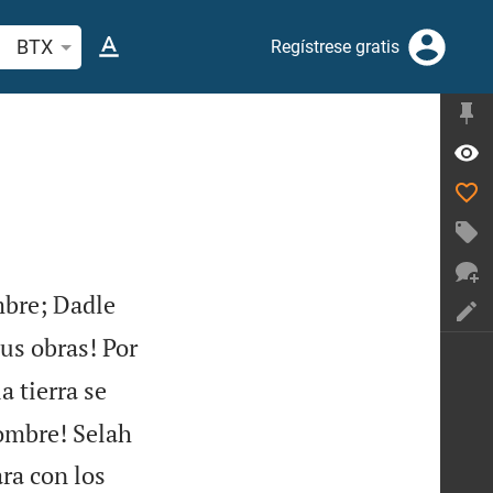
scar versículo bíblico o palabra
BTX
Regístrese gratis
mbre; Dadle
us obras! Por
a tierra se


Nombre! Selah
ra con los