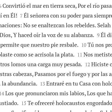


Convirtió el mar en tierra seca, Por el río pasa
6


í en Él!
Él señorea con su poder para siempre
7
naciones: No se enaltezcan los rebeldes. Selah


Dios, Y haced oír la voz de su alabanza.
Él d
9


 permite que nuestro pie resbale.
Tú nos pr
10


laste como se acrisola la plata.
Nos metiste
11


tros lomos una carga muy pesada.
Hiciste 
12
tras cabezas, Pasamos por el fuego y por las a


a la abundancia.
Entraré en tu Casa con hol
13


Los que pronunciaron mis labios, Los que h
14


ustiado.
Te ofreceré holocaustos engordado
15