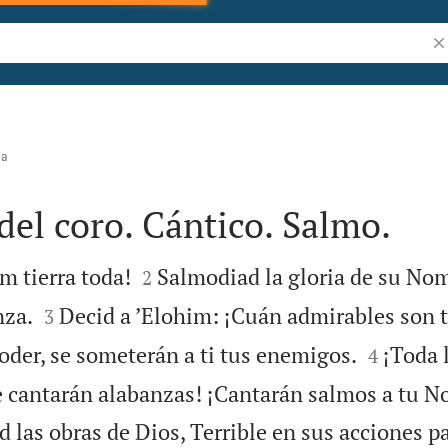
Bu
na
 del coro. Cántico. Salmo.


m tierra toda!
Salmodiad la gloria de su No
2


nza.
Decid a ’Elohim: ¡Cuán admirables son t
3


oder, se someterán a ti tus enemigos.
¡Toda l
4
 te cantarán alabanzas! ¡Cantarán salmos a tu 
 las obras de Dios, Terrible en sus acciones pa