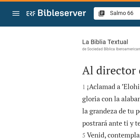
Ir a un contenido
Salmo 66
La Biblia Textual
de
Sociedad Bíblica Iberoamerica
Al director


¡Aclamad a ’Elohi
1
gloria con la alaba
la grandeza de tu p
postrará ante ti y
Venid, contemplad
5