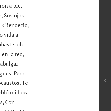
ron a pie,
, Sus ojos


Bendecid,
8
io vida a
obaste, oh
 en la red,
cabalgar
guas, Pero
ocaustos, Te
abló mi boca
s, Con