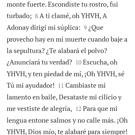
monte fuerte. Escondiste tu rostro, fui


turbado;
A ti clamé, oh YHVH, A
8


Adonay dirigí mi súplica:
¿Que
9
provecho hay en mi muerte cuando baje a
la sepultura? ¿Te alabará el polvo?


¿Anunciará tu verdad?
Escucha, oh
10
YHVH, y ten piedad de mí, ¡Oh YHVH, sé


Tú mi ayudador!
Cambiaste mi
11
lamento en baile, Desataste mi cilicio y


me vestiste de alegría,
Para que mi
12
lengua entone salmos y no calle más. ¡Oh

YHVH, Dios mío, te alabaré para siempre!