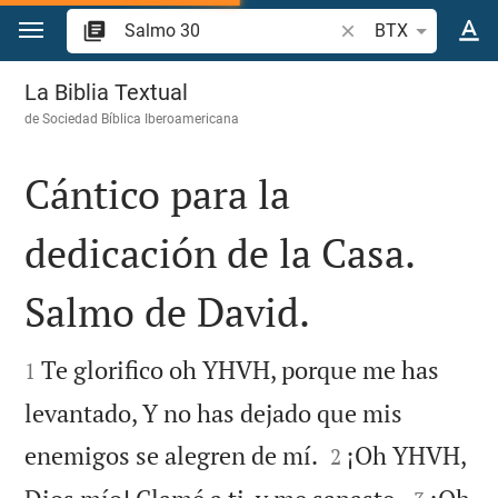
Ir a un contenido
Buscar versículo bíb
BTX
Salmo 30
La Biblia Textual
de
Sociedad Bíblica Iberoamericana
Cántico para la
dedicación de la Casa.
Salmo de David.


Te glorifico oh YHVH, porque me has
1
levantado, Y no has dejado que mis


enemigos se alegren de mí.
¡Oh YHVH,
2

