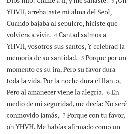
Dios mío! Clamé a ti, y me sanaste.
¡Oh
3
YHVH, arrebataste mi alma del Seol,
Cuando bajaba al sepulcro, hiciste que


volviera a vivir.
Cantad salmos a
4
YHVH, vosotros sus santos, Y celebrad la


memoria de su santidad.
Porque por un
5
momento es su ira, Pero su favor dura
toda la vida. Por la noche dura el llanto,


Pero al amanecer viene la alegría.
En
6
medio de mi seguridad, me decía: No seré


conmovido jamás,
Porque con tu favor,
7
oh YHVH, Me habías afirmado como un