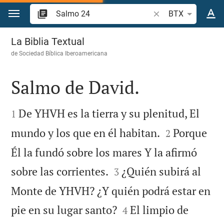
Ir a un contenido
Buscar versículo bíb
BTX
Salmo 24
La Biblia Textual
de
Sociedad Bíblica Iberoamericana
Salmo de David.


De YHVH es la tierra y su plenitud, El
1


mundo y los que en él habitan.
Porque
2
Él la fundó sobre los mares Y la afirmó


sobre las corrientes.
¿Quién subirá al
3
Monte de YHVH? ¿Y quién podrá estar en


pie en su lugar santo?
El limpio de
4