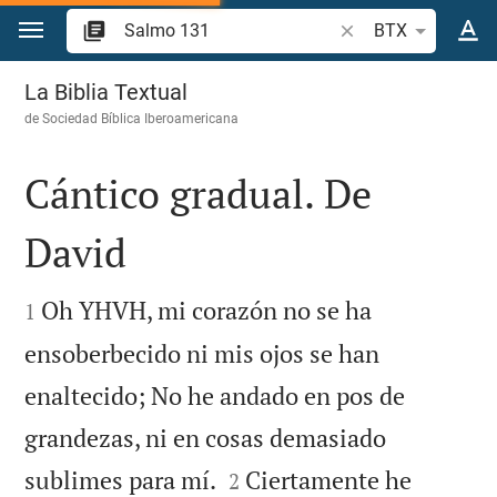
Ir a un contenido
Buscar versículo bíb
BTX
Salmo 131
La Biblia Textual
de
Sociedad Bíblica Iberoamericana
Cántico gradual. De
David


Oh YHVH, mi corazón no se ha
1
ensoberbecido ni mis ojos se han
enaltecido; No he andado en pos de
grandezas, ni en cosas demasiado


sublimes para mí.
Ciertamente he
2