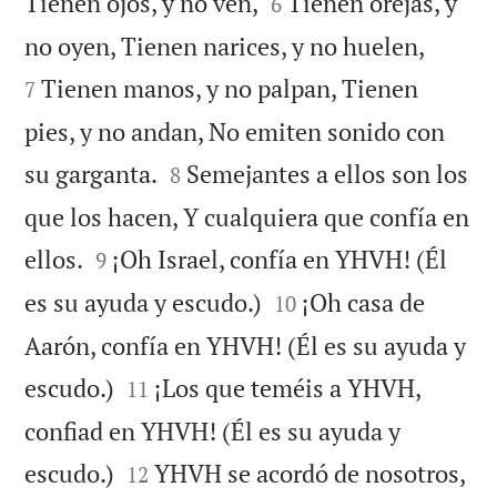


Tienen ojos, y no ven,
Tienen orejas, y
6


no oyen, Tienen narices, y no huelen,
Tienen manos, y no palpan, Tienen
7
pies, y no andan, No emiten sonido con


su garganta.
Semejantes a ellos son los
8
que los hacen, Y cualquiera que confía en


ellos.
¡Oh Israel, confía en YHVH! (Él
9


es su ayuda y escudo.)
¡Oh casa de
10
Aarón, confía en YHVH! (Él es su ayuda y


escudo.)
¡Los que teméis a YHVH,
11
confiad en YHVH! (Él es su ayuda y


escudo.)
YHVH se acordó de nosotros,
12