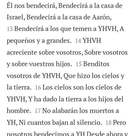
Él nos bendecirá, Bendecirá a la casa de


Israel, Bendecirá a la casa de Aarón,
Bendecirá a los que temen a YHVH, A
13


pequeños y a grandes.
YHVH
14
acreciente sobre vosotros, Sobre vosotros


y sobre vuestros hijos.
Benditos
15
vosotros de YHVH, Que hizo los cielos y


la tierra.
Los cielos son los cielos de
16
YHVH, Y ha dado la tierra a los hijos del


hombre.
No alabarán los muertos a
17


YH, Ni cuantos bajan al silencio.
Pero
18
nosotros bendecimos a YH Desde ahora y