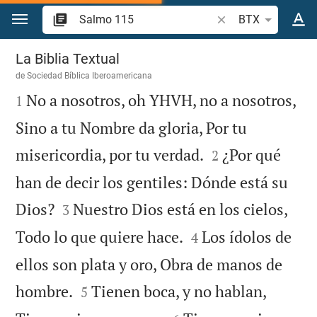
Ir a un contenido
Buscar versículo bíb
BTX
Salmo 115
La Biblia Textual
de
Sociedad Bíblica Iberoamericana

No a nosotros, oh YHVH, no a nosotros,
1
Sino a tu Nombre da gloria, Por tu


misericordia, por tu verdad.
¿Por qué
2
han de decir los gentiles: Dónde está su


Dios?
Nuestro Dios está en los cielos,
3


Todo lo que quiere hace.
Los ídolos de
4
ellos son plata y oro, Obra de manos de


hombre.
Tienen boca, y no hablan,
5