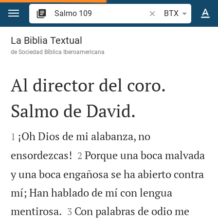
Ir a un contenido
Buscar versículo bíb
BTX
Salmo 109
La Biblia Textual
de
Sociedad Bíblica Iberoamericana
Al director del coro.
Salmo de David.


¡Oh Dios de mi alabanza, no
1


ensordezcas!
Porque una boca malvada
2
y una boca engañosa se ha abierto contra
mí; Han hablado de mí con lengua


mentirosa.
Con palabras de odio me
3