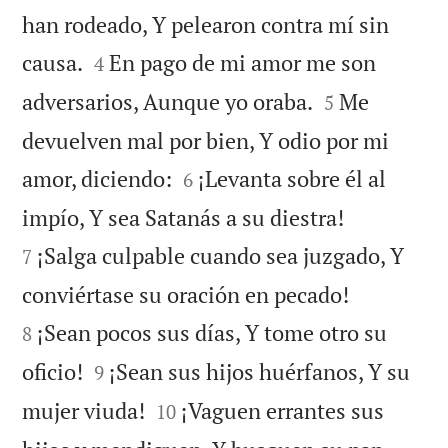
han rodeado, Y pelearon contra mí sin


causa.
En pago de mi amor me son
4


adversarios, Aunque yo oraba.
Me
5
devuelven mal por bien, Y odio por mi


amor, diciendo:
¡Levanta sobre él al
6


impío, Y sea Satanás a su diestra!
¡Salga culpable cuando sea juzgado, Y
7


conviértase su oración en pecado!
¡Sean pocos sus días, Y tome otro su
8


oficio!
¡Sean sus hijos huérfanos, Y su
9


mujer viuda!
¡Vaguen errantes sus
10