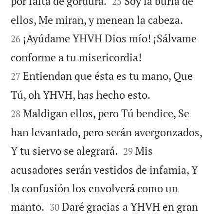


por falta de gordura.
Soy la burla de
25


ellos, Me miran, y menean la cabeza.
¡Ayúdame YHVH Dios mío! ¡Sálvame
26


conforme a tu misericordia!
Entiendan que ésta es tu mano, Que
27


Tú, oh YHVH, has hecho esto.
Maldigan ellos, pero Tú bendice, Se
28
han levantado, pero serán avergonzados,


Y tu siervo se alegrará.
Mis
29
acusadores serán vestidos de infamia, Y
la confusión los envolverá como un


manto.
Daré gracias a YHVH en gran
30