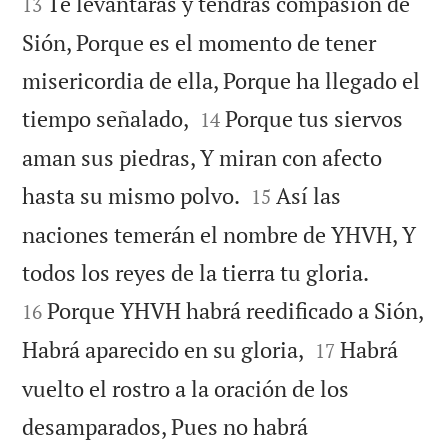
Te levantarás y tendrás compasión de
13
Sión, Porque es el momento de tener
misericordia de ella, Porque ha llegado el


tiempo señalado,
Porque tus siervos
14
aman sus piedras, Y miran con afecto


hasta su mismo polvo.
Así las
15
naciones temerán el nombre de YHVH, Y


todos los reyes de la tierra tu gloria.
Porque YHVH habrá reedificado a Sión,
16


Habrá aparecido en su gloria,
Habrá
17
vuelto el rostro a la oración de los
desamparados, Pues no habrá