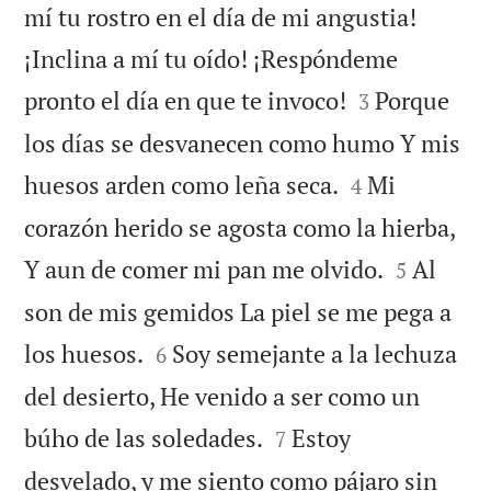
mí tu rostro en el día de mi angustia!
¡Inclina a mí tu oído! ¡Respóndeme


pronto el día en que te invoco!
Porque
3
los días se desvanecen como humo Y mis


huesos arden como leña seca.
Mi
4
corazón herido se agosta como la hierba,


Y aun de comer mi pan me olvido.
Al
5
son de mis gemidos La piel se me pega a


los huesos.
Soy semejante a la lechuza
6
del desierto, He venido a ser como un


búho de las soledades.
Estoy
7
desvelado, y me siento como pájaro sin