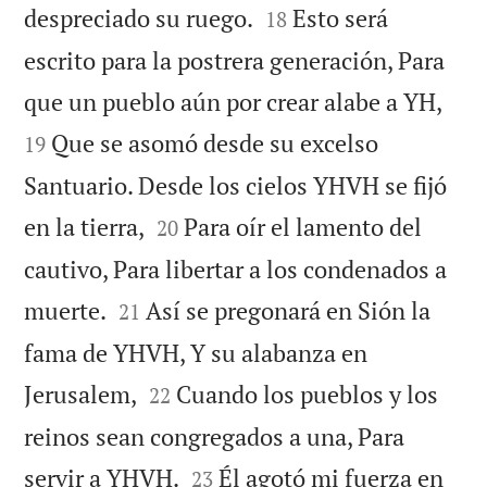


despreciado su ruego.
Esto será
18
escrito para la postrera generación, Para


que un pueblo aún por crear alabe a YH,
Que se asomó desde su excelso
19
Santuario. Desde los cielos YHVH se fijó


en la tierra,
Para oír el lamento del
20
cautivo, Para libertar a los condenados a


muerte.
Así se pregonará en Sión la
21
fama de YHVH, Y su alabanza en


Jerusalem,
Cuando los pueblos y los
22
reinos sean congregados a una, Para


servir a YHVH.
Él agotó mi fuerza en
23