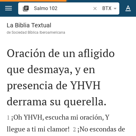
Ir a un contenido
Buscar versículo bíb
BTX
Salmo 102
La Biblia Textual
de
Sociedad Bíblica Iberoamericana
Oración de un afligido
que desmaya, y en
presencia de YHVH
derrama su querella.


¡Oh YHVH, escucha mi oración, Y
1


llegue a ti mi clamor!
¡No escondas de
2