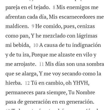


pareja en el tejado.
Mis enemigos me
8
afrentan cada día, Mis escarnecedores me


maldicen.
He comido, pues, cenizas
9
como pan, Y he mezclado con lágrimas


mi bebida,
A causa de tu indignación
10
y de tu ira, Porque me alzaste en vilo y


me arrojaste.
Mis días son una sombra
11
que se alarga, Y me voy secando como la


hierba.
Tú en cambio, oh YHVH,
12
permaneces para siempre, Tu Nombre


pasa de generación en en generación.