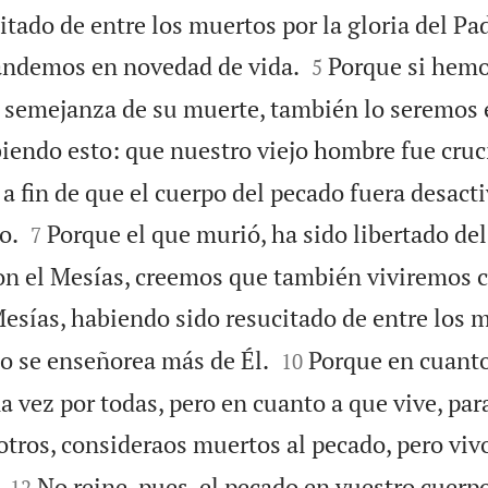
itado de entre los muertos por la gloria del Pad


andemos en novedad de vida.
Porque si hemo
5
a semejanza de su muerte, también lo seremos e
iendo esto: que nuestro viejo hombre fue cruc
a fin de que el cuerpo del pecado fuera desact


o.
Porque el que murió, ha sido libertado de
7
n el Mesías, creemos que también viviremos c
esías, habiendo sido resucitado de entre los m


o se enseñorea más de Él.
Porque en cuanto
10
 vez por todas, pero en cuanto a que vive, par
tros, consideraos muertos al pecado, pero viv


No reine, pues, el pecado en vuestro cuerp
12