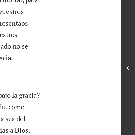
vuestros
presentaos
estros
cado no se

acia.
ajo la gracia?
táis como
a sea del
ias a Dios,