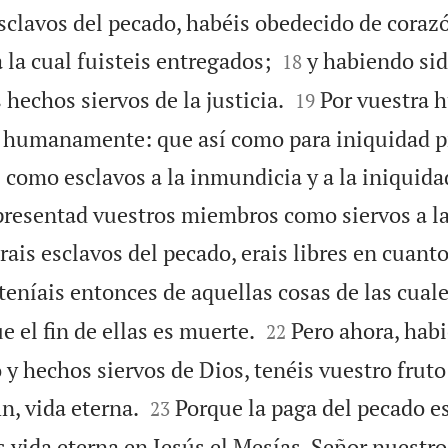
sclavos del pecado, habéis obedecido de corazó


 la cual fuisteis entregados;
y habiendo sid
18


 hechos siervos de la justicia.
Por vuestra
19
o humanamente: que así como para iniquidad p
como esclavos a la inmundicia y a la iniquidad
presentad vuestros miembros como siervos a la 
is esclavos del pecado, erais libres en cuanto 
 teníais entonces de aquellas cosas de las cual


 el fin de ellas es muerte.
Pero ahora, hab
22
 y hechos siervos de Dios, tenéis vuestro fruto


in, vida eterna.
Porque la paga del pecado e
23
s vida eterna en Jesús el Mesías, Señor nuestro