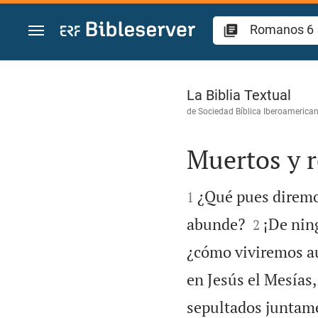
Ir a un contenido
Romanos 6
La Biblia Textual
de
Sociedad Bíblica Iberoamerica
Muertos y r


¿Qué pues diremo
1


abunde?
¡De nin
2
¿cómo viviremos a
en Jesús el Mesías
sepultados juntame