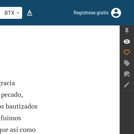
scar versículo bíblico o palabra
BTX
Regístrese gratis
racia
 pecado,
os bautizados
, fuimos
que así como