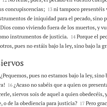


us concupiscencias;
ni tampoco presentéis 
13
rumentos de iniquidad para el pecado, sino 
Dios como viviendo fuera de los muertos, y vu


mo instrumentos de justicia.
Porque el pe
14
ros, pues no estáis bajo la ley, sino bajo la gr
siervos
¿Pequemos, pues no estamos bajo la ley, sino b


a!
¿Acaso no sabéis que a quien os presen
16
erle, siervos sois de aquel a quien obedecéis, y


 o de la obediencia para justicia?
Pero grac
17