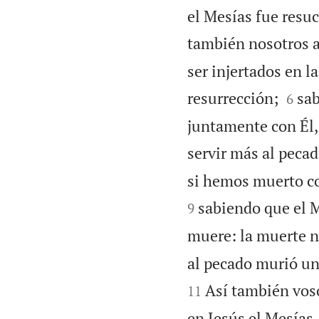
el Mesías fue resuc
también nosotros 
ser injertados en l


resurrección;
sab
6
juntamente con Él, 
servir más al pecad
si hemos muerto co
sabiendo que el M
9
muere: la muerte n
al pecado murió una
Así también voso
11
en Jesús el Mesías.