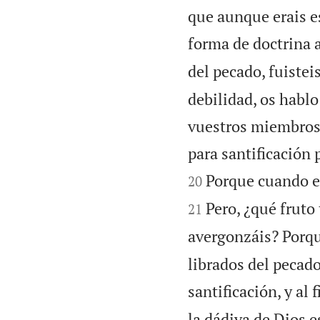
que aunque erais e
forma de doctrina a
del pecado, fuisteis
debilidad, os habl
vuestros miembros 
para santificación 
Porque cuando era
20
Pero, ¿qué fruto
21
avergonzáis? Porque
librados del pecado
santificación, y al f
la dádiva de Dios e