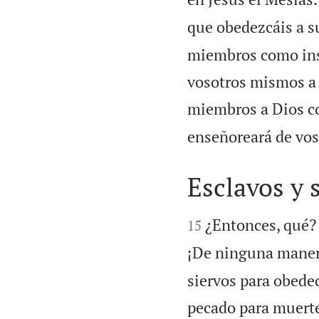
que obedezcáis a s
miembros como inst
vosotros mismos a 
miembros a Dios co
enseñoreará de vosot
Esclavos y 


¿Entonces, qué? 
15
¡De ninguna maner
siervos para obedec
pecado para muerte,