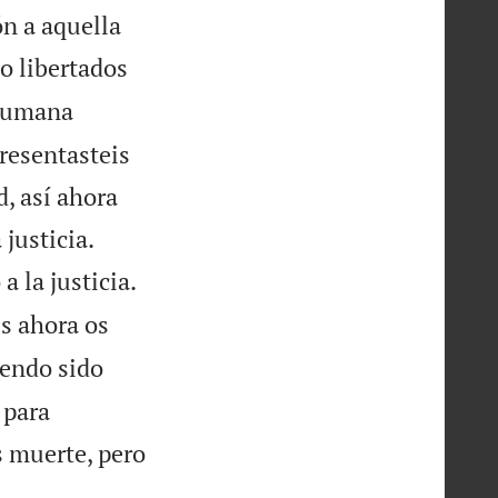
n a aquella
o libertados
 humana
resentasteis
, así ahora


justicia.


a la justicia.
es ahora os
iendo sido
 para
s muerte, pero

.