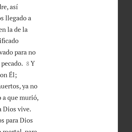
re, así
s llegado a
n la de la
ificado
ivado para no


l pecado.
Y
8


on Él;
uertos, ya no
 a que murió,


a Dios vive.
os para Dios
o mortal, para