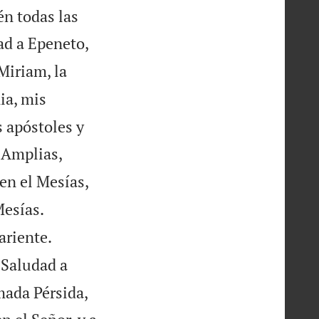
én todas las
dad a Epeneto,
Miriam, la
ia, mis
s apóstoles y
 Amplias,
en el Mesías,
Mesías.
ariente.
Saludad a
amada Pérsida,