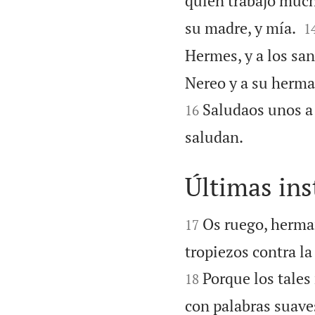
quien trabajó much

su madre, y mía.
1
Hermes, y a los san
Nereo y a su herman
Saludaos unos a 
16

saludan.
Últimas ins


Os ruego, herma
17
tropiezos contra la
Porque los tales 
18
con palabras suave