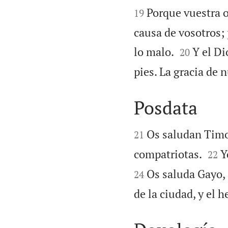
Porque vuestra o
19
causa de vosotros; 


lo malo.
Y el Di
20
pies. La gracia de 
Posdata


Os saludan Timot
21


compatriotas.
Y
22
Os saluda Gayo, a
24
de la ciudad, y el 