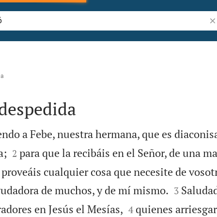
Bu
na
 despedida
ndo a Febe, nuestra hermana, que es diaconisa 


a;
para que la recibáis en el Señor, de una m
2
e proveáis cualquier cosa que necesite de vosot


yudadora de muchos, y de mí mismo.
Saludad
3


radores en Jesús el Mesías,
quienes arriesga
4