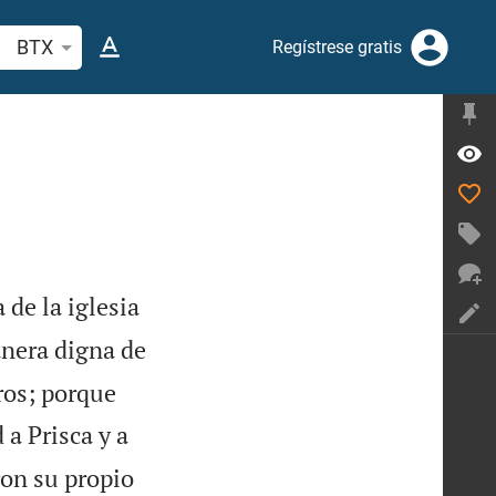
scar versículo bíblico o palabra
BTX
Regístrese gratis
de la iglesia
anera digna de
ros; porque
 a Prisca y a
ron su propio