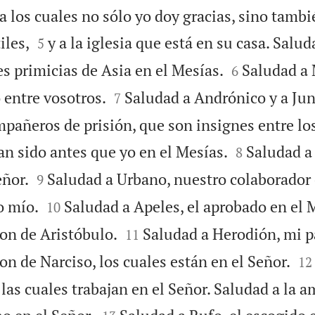
 a los cuales no sólo yo doy gracias, sino tambi


iles,
y a la iglesia que está en su casa. Salu
5


s primicias de Asia en el Mesías.
Saludad a 
6


 entre vosotros.
Saludad a Andrónico y a Jun
7
mpañeros de prisión, que son insignes entre lo


n sido antes que yo en el Mesías.
Saludad a
8


ñor.
Saludad a Urbano, nuestro colaborador 
9


o mío.
Saludad a Apeles, el aprobado en el 
10


son de Aristóbulo.
Saludad a Herodión, mi p
11


on de Narciso, los cuales están en el Señor.
12
, las cuales trabajan en el Señor. Saludad a la 

