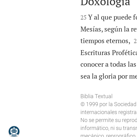
Doxología


Y al que puede f
25
Mesías, según la r

tiempos eternos,
2
Escrituras Proféti
conocer a todas las
sea la gloria por m
Biblia Textual
© 1999 por la Sociedad
internacionales registr
No se permite su reprod
informático, ni su trans
mecánico, reprográfico, 