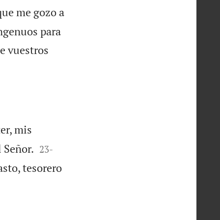
 que me gozo a
ingenuos para
de vuestros
er, mis


l Señor.
23
-
asto, tesorero