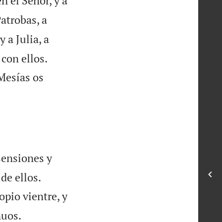
n el Señor, y a
atrobas, a
 a Julia, a


con ellos.
 Mesías os
sensiones y


de ellos.
opio vientre, y


nuos.