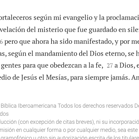
ortaleceros según mi evangelio y la proclamaci
evelación del misterio que fue guardado en sil

pero que ahora ha sido manifestado, y por me
6
cas, según el mandamiento del Dios eterno, se 


 gentes para que obedezcan a la fe,
a Dios, 
27
edio de Jesús el Mesías, para siempre jamás. A
 Bíblica Iberoamericana Todos los derechos reservados 
ados
ucción (con excepción de citas breves), ni su incorporaci
misión en cualquier forma o por cualquier medio, sea este 
gramofónico u otro sin autorización escrita de los titulare