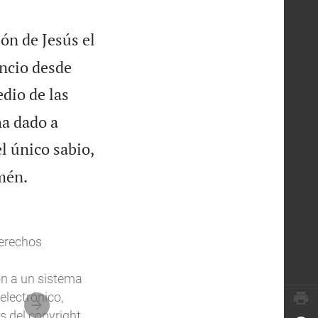
ón de Jesús el
encio desde
dio de las
ha dado a
el único sabio,

mén.
Derechos
ón a un sistema
electrónico,
s del copyright.