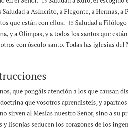
o en el Señor.
Saludad a Rufo, el escogido e
13

Saludad a Asíncrito, a Flegonte, a Hermas, a P
4


tos que están con ellos.
Saludad a Filólogo y
15
a, y a Olimpas, y a todos los santos que están 
otros con ósculo santo. Todas las iglesias del
trucciones
nos, que pongáis atención a los que causan di
 doctrina que vosotros aprendisteis, y apartaos 
no sirven al Mesías nuestro Señor, sino a su pr
s y lisonjas seducen los corazones de los inge