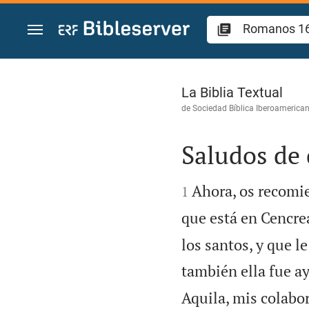
Ir a un contenido
Romanos 16
La Biblia Textual
de
Sociedad Bíblica Iberoamerica
Saludos de


Ahora, os recomie
1
que está en Cencre
los santos, y que l
también ella fue a
Aquila, mis colabo