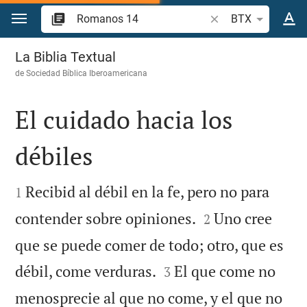
Ir a un contenido
Buscar versículo bíb
BTX
Romanos 14
La Biblia Textual
de
Sociedad Bíblica Iberoamericana
El cuidado hacia los
débiles


Recibid al débil en la fe, pero no para
1


contender sobre opiniones.
Uno cree
2
que se puede comer de todo; otro, que es


débil, come verduras.
El que come no
3
menosprecie al que no come, y el que no