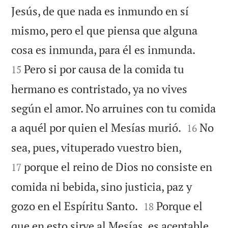
Jesús, de que nada es inmundo en sí
mismo, pero el que piensa que alguna


cosa es inmunda, para él es inmunda.
Pero si por causa de la comida tu
15
hermano es contristado, ya no vives
según el amor. No arruines con tu comida


a aquél por quien el Mesías murió.
No
16


sea, pues, vituperado vuestro bien,
porque el reino de Dios no consiste en
17
comida ni bebida, sino justicia, paz y


gozo en el Espíritu Santo.
Porque el
18
que en esto sirve al Mesías, es aceptable