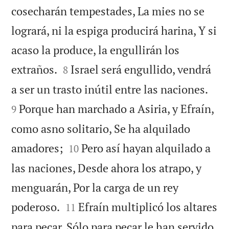
cosecharán tempestades, La mies no se
logrará, ni la espiga producirá harina, Y si
acaso la produce, la engullirán los


extraños.
Israel será engullido, vendrá
8


a ser un trasto inútil entre las naciones.
Porque han marchado a Asiria, y Efraín,
9
como asno solitario, Se ha alquilado


amadores;
Pero así hayan alquilado a
10
las naciones, Desde ahora los atrapo, y
menguarán, Por la carga de un rey


poderoso.
Efraín multiplicó los altares
11
para pecar, Sólo para pecar le han servido