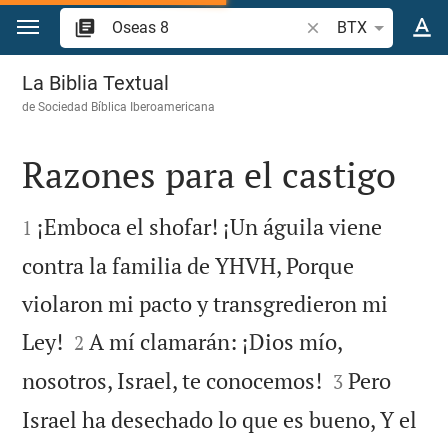
Ir a un contenido
Buscar versículo bíb
BTX
Oseas 8
La Biblia Textual
de
Sociedad Bíblica Iberoamericana
Razones para el castigo


¡Emboca el shofar! ¡Un águila viene
1
contra la familia de YHVH, Porque
violaron mi pacto y transgredieron mi


Ley!
A mí clamarán: ¡Dios mío,
2


nosotros, Israel, te conocemos!
Pero
3
Israel ha desechado lo que es bueno, Y el