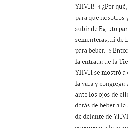


YHVH!
¿Por qué,
4
para que nosotros
subir de Egipto par
sementeras, ni de h


para beber.
Enton
6
la entrada de la Ti
YHVH se mostró a e
la vara y congrega 
ante los ojos de ell
darás de beber a la
de delante de YHVH
congregar a la asamb