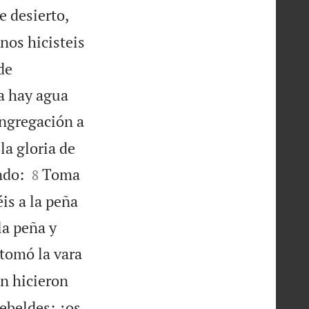
e desierto,
nos hicisteis
de
ra hay agua
ongregación a
la gloria de


ndo:
Toma
8
is a la peña
la peña y
tomó la vara
n hicieron
rebeldes: ¿os