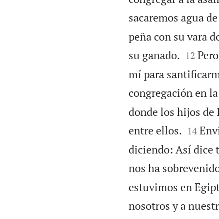
sacaremos agua de
peña con su vara do


su ganado.
Pero
12
mí para santificarme
congregación en la 
donde los hijos de


entre ellos.
Env
14
diciendo: Así dice
nos ha sobrevenido
estuvimos en Egipt
nosotros y a nuestr