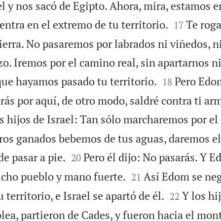
l y nos sacó de Egipto. Ahora, mira, estamos e


ntra en el extremo de tu territorio.
Te rog
17
tierra. No pasaremos por labrados ni viñedos, 
. Iremos por el camino real, sin apartarnos ni


que hayamos pasado tu territorio.
Pero Edo
18
ás por aquí, de otro modo, saldré contra ti ar
 hijos de Israel: Tan sólo marcharemos por el 
tros ganados bebemos de tus aguas, daremos el


 de pasar a pie.
Pero él dijo: No pasarás. Y E
20


cho pueblo y mano fuerte.
Así Edom se neg
21


 territorio, e Israel se apartó de él.
Y los hi
22
lea, partieron de Cades, y fueron hacia el mon