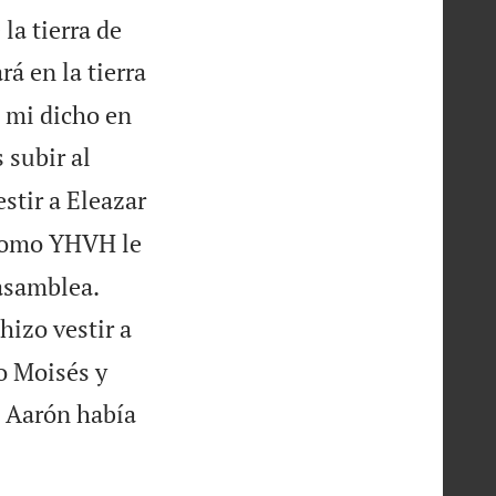
la tierra de
á en la tierra
a mi dicho en
 subir al
estir a Eleazar
 como YHVH le


 asamblea.
hizo vestir a
o Moisés y
e Aarón había