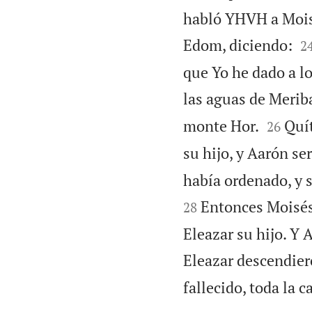
habló YHVH a Moisé

Edom, diciendo:
2
que Yo he dado a lo
las aguas de Merib


monte Hor.
Quít
26
su hijo, y Aarón ser
había ordenado, y 
Entonces Moisés 
28
Eleazar su hijo. Y 
Eleazar descendier
fallecido, toda la c