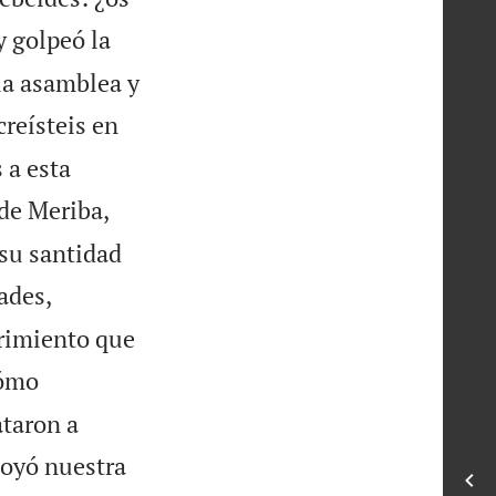
 golpeó la
la asamblea y
reísteis en
 a esta
 de Meriba,
 su santidad
ades,
frimiento que
cómo
ataron a
oyó nuestra