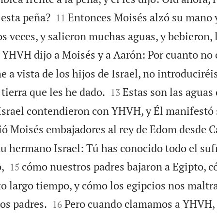


 esta peña?
Entonces Moisés alzó su mano y
11
s veces, y salieron muchas aguas, y bebieron, 
 YHVH dijo a Moisés y a Aarón: Por cuanto no c
 a vista de los hijos de Israel, no introduciréis


tierra que les he dado.
Estas son las aguas
13
 Israel contendieron con YHVH, y Él manifestó
ió Moisés embajadores al rey de Edom desde C
 tu hermano Israel: Tú has conocido todo el su


,
cómo nuestros padres bajaron a Egipto, 
15
o largo tiempo, y cómo los egipcios nos maltr


os padres.
Pero cuando clamamos a YHVH, 
16