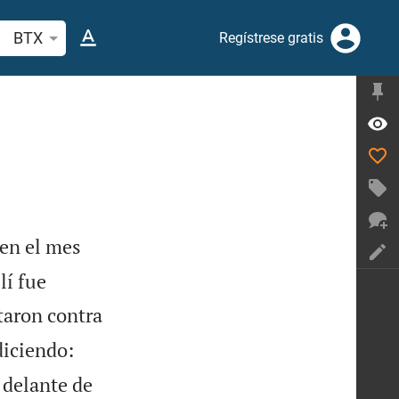
scar versículo bíblico o palabra
BTX
Regístrese gratis
 en el mes
lí fue
taron contra
diciendo:
delante de