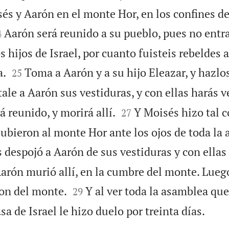
s y Aarón en el monte Hor, en los confines de 

Aarón será reunido a su pueblo, pues no entrar
4
s hijos de Israel, por cuanto fuisteis rebeldes 


a.
Toma a Aarón y a su hijo Eleazar, y haz­los
25
ale a Aarón sus vestiduras, y con ellas harás v


á reunido, y morirá allí.
Y Moisés hizo tal
27
subieron al monte Hor ante los ojos de toda la
despojó a Aarón de sus vestiduras y con ellas 
Aarón murió allí, en la cumbre del monte. Lueg


on del monte.
Y al ver toda la asamblea qu
29

asa de Israel le hizo duelo por treinta días.