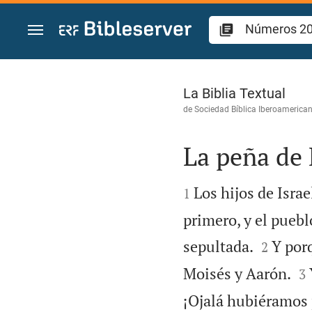
Ir a un contenido
Números 20
La Biblia Textual
de
Sociedad Bíblica Iberoamerica
La peña de


Los hijos de Israe
1
primero, y el puebl


sepultada.
Y por
2

Moisés y Aarón.
3
¡Ojalá hubiéramos