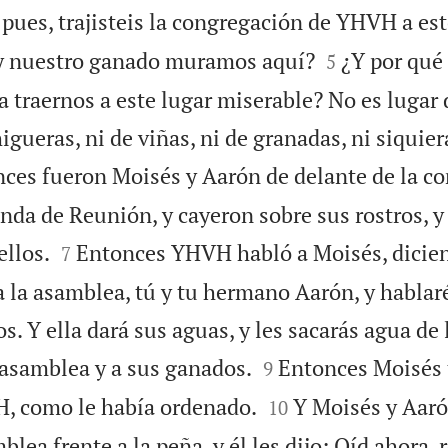
 pues, trajisteis la congregación de YHVH a est


 y nuestro ganado muramos aquí?
¿Y por qué 
5
a traernos a este lugar miserable? No es lugar 
igueras, ni de viñas, ni de granadas, ni siquie
ces fueron Moisés y Aarón de delante de la c
enda de Reunión, y cayeron sobre sus rostros, y 


llos.
Entonces YHVH habló a Moisés, dicie
7
a la asamblea, tú y tu hermano Aarón, y hablaré
os. Y ella dará sus aguas, y les sacarás agua de 


 asamblea y a sus ganados.
Entonces Moisés 
9


, como le había ordenado.
Y Moisés y Aaró
10
lea frente a la peña, y él les dijo: Oíd ahora, 