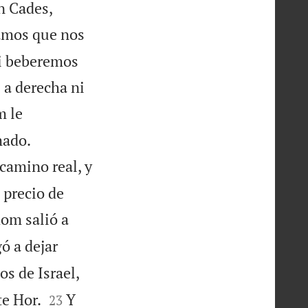
n Cades,
amos que nos
ni beberemos
 a derecha ni
m le


mado.
camino real, y
 precio de
dom salió a
ó a dejar
jos de Israel,


te Hor.
Y
23