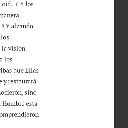


 oíd.
Y los
6


 manera.


Y alzando
8
llos
 la visión
Y los
ribas que Elías
e y restaurará
nocieron, sino
el Hombre está
 comprendieron