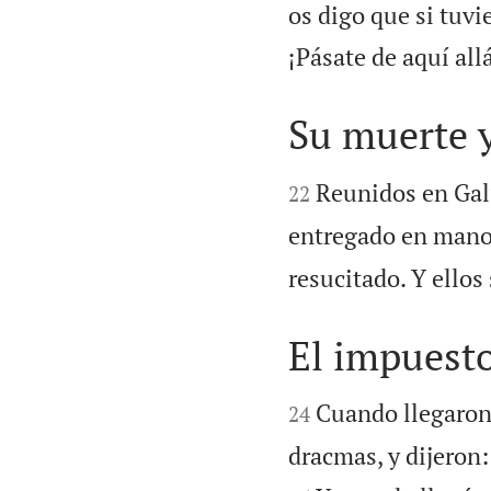
os digo que si tuvi
¡Pásate de aquí allá
Su muerte y


Reunidos en Gali
22
entregado en mano
resucitado. Y ellos
El impuest


Cuando llegaron 
24
dracmas, y dijeron