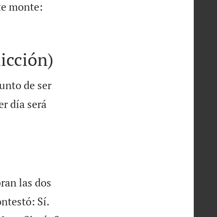
ste monte:
icción)
punto de ser
er día será
ran las dos


ntestó: Sí.