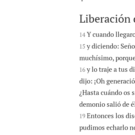
Liberación


Y cuando llegaro
14
y diciendo: Seño
15
muchísimo, porque 
y lo traje a tus 
16
dijo: ¡Oh generaci
¿Hasta cuándo os s
demonio salió de é
Entonces los dis
19
pudimos echarlo n