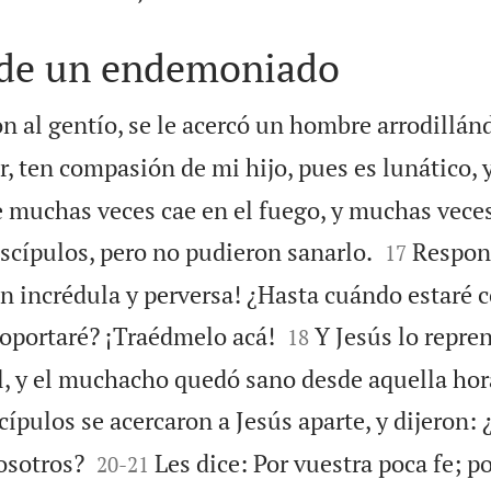
 de un endemoniado
n al gentío, se le acercó un hombre arrodillánd
r, ten compasión de mi hijo, pues es lunático, 
muchas veces cae en el fuego, y muchas veces


discípulos, pero no pudieron sanarlo.
Respon
17
ón incrédula y perversa! ¿Hasta cuándo estaré 


oportaré? ¡Traédmelo acá!
Y Jesús lo repren
18
l, y el muchacho quedó sano desde aquella hor
cípulos se acercaron a Jesús aparte, y dijeron:


osotros?
Les dice: Por vuestra poca fe; p
20
-
21