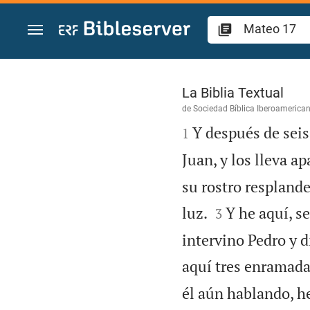
Ir a un contenido
Mateo 17
La Biblia Textual
de
Sociedad Bíblica Iberoamerica

Y después de seis
1
Juan, y los lleva a
su rostro resplande


luz.
Y he aquí, s
3
intervino Pedro y d
aquí tres enramadas
él aún hablando, he