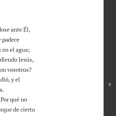


ose ante Él,
y padece


 en el agua;
diendo Jesús,
con vosotros?
dió, y el


a.
 ¿Por qué no
orque de cierto