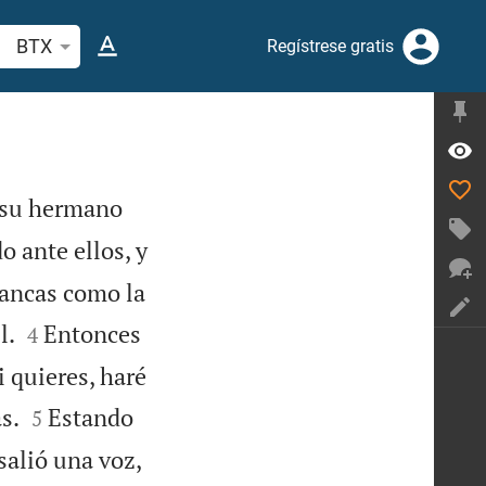
scar versículo bíblico o palabra
BTX
Regístrese gratis
a su hermano
o ante ellos, y
lancas como la


l.
Entonces
4
i quieres, haré


s.
Estando
5
salió una voz,