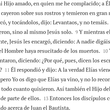
mi Hijo amado, en quien me he complacido; a Él
o, cayeron sobre sus rostros y temieron en gran
có, y tocándolos, dijo: Levantaos, y no temáis.


ieron, sino al mismo Jesús solo.
Y mientras e
9
e, Jesús les encargó, diciendo: A nadie digáis


del Hombre haya resucitado de los muertos.
10
ntaron, diciendo: ¿Por qué, pues, dicen los esc


?
Él respondió y dijo: A la verdad Elías vien
11
pero Yo os digo que Elías ya vino, y no lo reco
l todo cuanto quisieron. Así también el Hijo d


de parte de ellos.
Entonces los discípulos
13

do acerca de Juan el Bautista.