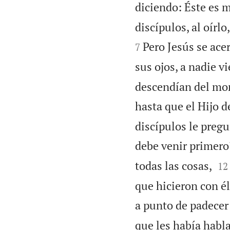
diciendo: Éste es 
discípulos, al oírl
Pero Jesús se acer
7
sus ojos, a nadie v
descendían del mont
hasta que el Hijo 
discípulos le pregu
debe venir primero


todas las cosas,
12
que hicieron con é
a punto de padecer 
que les había habla