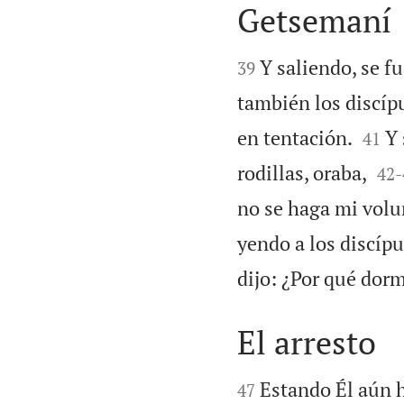
Getsemaní


Y saliendo, se f
39
también los discíp


en tentación.
Y 
41


rodillas, oraba,
42
-
no se haga mi volun
yendo a los discípu
dijo: ¿Por qué dorm
El arresto


Estando Él aún h
47