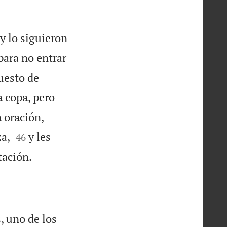
y lo siguieron
 para no entrar
puesto de
a copa, pero
 oración,


za,
y les
46

tación.
, uno de los