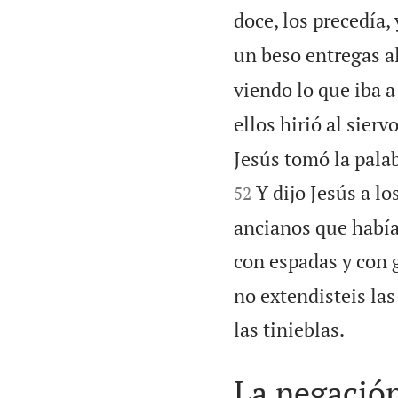
doce, los precedía, 
un beso entregas a
viendo lo que iba a
ellos hirió al sier
Jesús tomó la palab
Y dijo Jesús a lo
52
ancianos que había
con espadas y con 
no extendisteis las

las tinieblas.
La negació