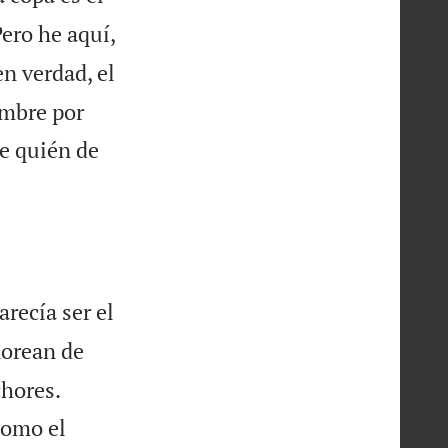
ero he aquí,
n verdad, el
ombre por
e quién de
recía ser el
ñorean de


chores.
como el