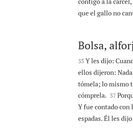
contigo a la cárcel
que el gallo no can
Bolsa, alfor


Y les dijo: Cuand
35
ellos dijeron: Nada
tómela; lo mismo t


cómprela.
Porqu
37
Y fue contado con l
espadas. Él les dijo