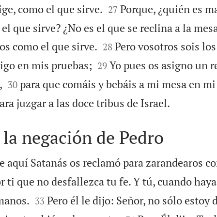


ige, como el que sirve.
Porque, ¿quién es ma
27
o el que sirve? ¿No es el que se reclina a la mes


os como el que sirve.
Pero vosotros sois lo
28


go en mis pruebas;
Yo pues os asigno un r
29


,
para que comáis y bebáis a mi mesa en mi 
30

ra juzgar a las doce tribus de Israel.
 la negación de Pedro
 aquí Satanás os reclamó para zarandearos co
r ti que no desfallezca tu fe. Y tú, cuando haya


rmanos.
Pero él le dijo: Señor, no sólo estoy 
33