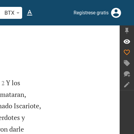
scar versículo bíblico o palabra
BTX
Regístrese gratis


Y los
2
 mataran,
ado Iscariote,
erdotes y
ron darle