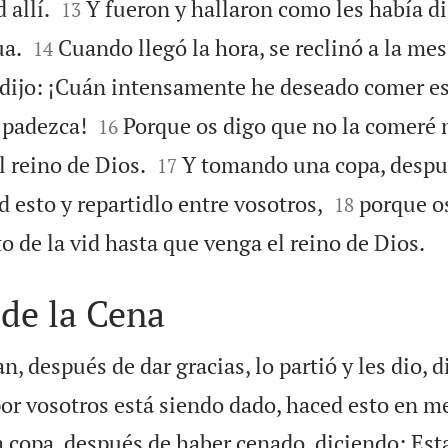


 allí.
Y fueron y hallaron como les había di
13


ua.
Cuando llegó la hora, se reclinó a la mes
14
 dijo: ¡Cuán intensamente he deseado comer e


 padezca!
Porque os digo que no la comeré 
16


 reino de Dios.
Y tomando una copa, despu
17


d esto y repartidlo entre vosotros,
porque o
18

o de la vid hasta que venga el reino de Dios.
 de la Cena
, después de dar gracias, lo partió y les dio, d
por vosotros está siendo dado, haced esto en m
 copa, después de haber cenado, diciendo: Esta