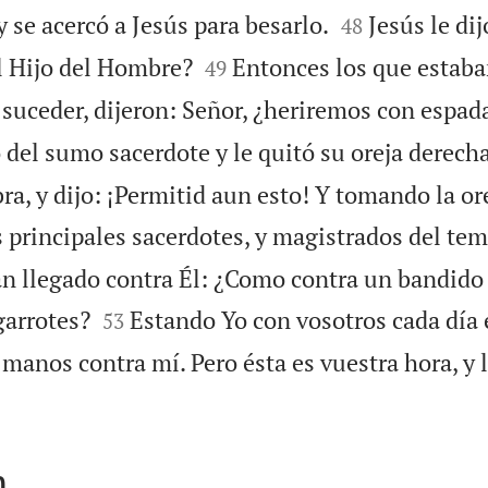


y se acercó a Jesús para besarlo.
Jesús le dij
48


l Hijo del Hombre?
Entonces los que estaba
49
 suceder, dijeron: Señor, ¿heriremos con espad
vo del sumo sacerdote y le quitó su oreja derecha
ra, y dijo: ¡Permitid aun esto! Y tomando la ore
s principales sacerdotes, y magistrados del tem
n llegado contra Él: ¿Como contra un bandido 


garrotes?
Estando Yo con vosotros cada día 
53
 manos contra mí. Pero ésta es vuestra hora, y 
n