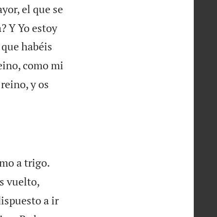
yor, el que se
a? Y Yo estoy
s que habéis
eino, como mi
reino, y os


mo a trigo.
s vuelto,
dispuesto a ir