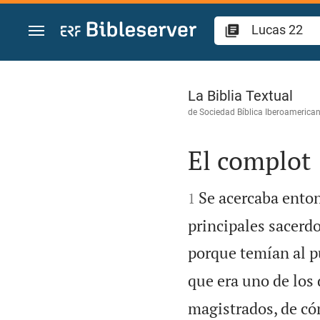
Ir a un contenido
Lucas 22
La Biblia Textual
de
Sociedad Bíblica Iberoamerica
El complot


Se acercaba enton
1
principales sacerd
porque temían al p
que era uno de los 
magistrados, de có