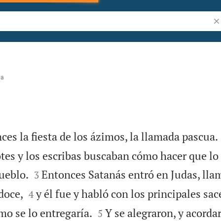
Bu
na
ces la fiesta de los ázimos, la llamada pascua.
otes y los escribas buscaban cómo hacer que lo


ueblo.
Entonces Satanás entró en Judas, llam
3


doce,
y él fue y habló con los principales sac
4


mo se lo entregaría.
Y se alegraron, y acorda
5