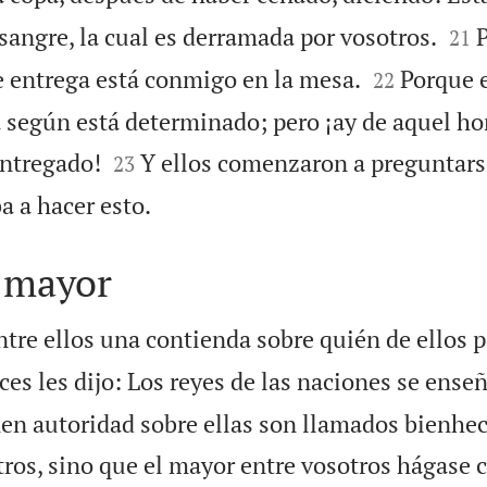


sangre, la cual es derramada por vosotros.
P
21


 entrega está conmigo en la mesa.
Porque e
22
 según está determinado; pero ¡ay de aquel h


entregado!
Y ellos comenzaron a preguntars
23

ba a hacer esto.
l mayor
re ellos una contienda sobre quién de ellos pa
ces les dijo: Los reyes de las naciones se ense
enen autoridad sobre ellas son llamados bienhe
tros, sino que el mayor entre vosotros hágase 