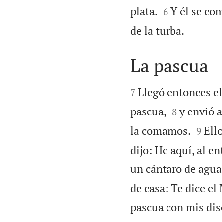


plata.
Y él se co
6

de la turba.
La pascua


Llegó entonces el 
7


pascua,
y envió a
8


la comamos.
Ell
9
dijo: He aquí, al e
un cántaro de agua.
de casa: Te dice el
pascua con mis dis