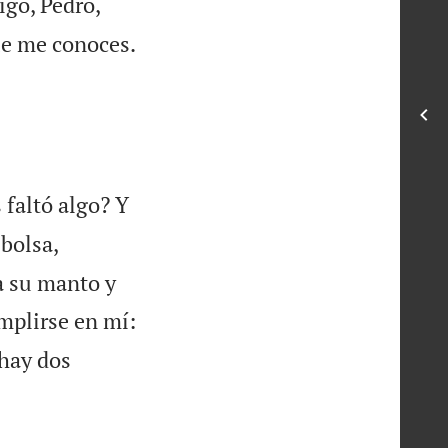
igo, Pedro,

ue me conoces.
 faltó algo? Y
 bolsa,
a su manto y
mplirse en mí:
 hay dos