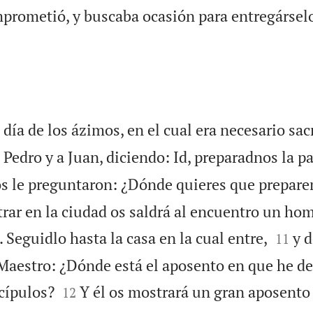
mprometió, y buscaba ocasión para entregársel
día de los ázimos, en el cual era necesario sacr
 Pedro y a Juan, diciendo: Id, preparadnos la p
os le preguntaron: ¿Dónde quieres que prepar
ntrar en la ciudad os saldrá al encuentro un ho


 Seguidlo hasta la casa en la cual entre,
y 
11
 Maestro: ¿Dónde está el aposento en que he d


cípulos?
Y él os mostrará un gran aposento 
12