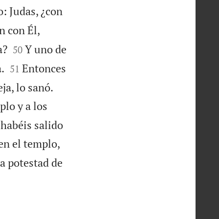
o: Judas, ¿con
n con Él,


a?
Y uno de
50


.
Entonces
51


ja, lo sanó.
plo y a los
habéis salido
en el templo,
la potestad de