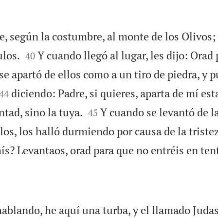
ue, según la costumbre, al monte de los Olivos; 


ulos.
Y cuando llegó al lugar, les dijo: Orad
40
se apartó de ellos como a un tiro de piedra, y 
diciendo: Padre, si quieres, aparta de mí est
44


tad, sino la tuya.
Y cuando se levantó de la
45
los, los halló durmiendo por causa de la triste
ís? Levantaos, orad para que no entréis en ten
ablando, he aquí una turba, y el llamado Judas