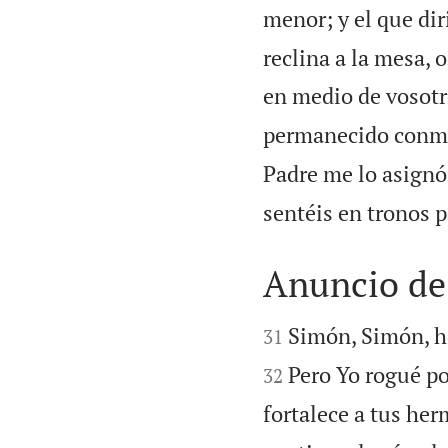
menor; y el que dir
reclina a la mesa, 
en medio de vosotr
permanecido conmi
Padre me lo asignó
sentéis en tronos pa
Anuncio de


Simón, Simón, he
31
Pero Yo rogué po
32
fortalece a tus he