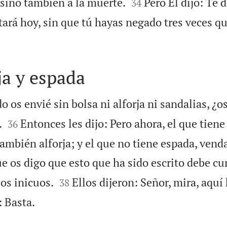


, sino también a la muerte.
Pero Él dijo: Te d
34
tará hoy, sin que tú hayas negado tres veces q
ja y espada
o os envié sin bolsa ni alforja ni sandalias, ¿os


.
Entonces les dijo: Pero ahora, el que tiene
36
ambién alforja; y el que no tiene espada, vend
e os digo que esto que ha sido escrito debe cu


os inicuos.
Ellos dijeron: Señor, mira, aquí
38

: Basta.