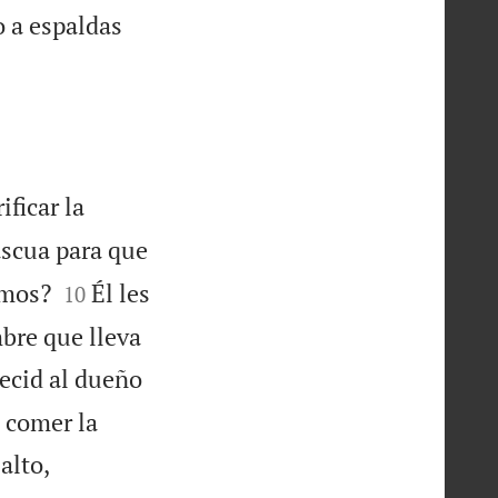
o a espaldas
ificar la
ascua para que


emos?
Él les
10
mbre que lleva
decid al dueño
e comer la
alto,