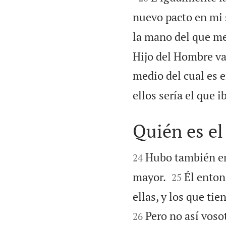
nuevo pacto en mi 
la mano del que me
Hijo del Hombre va
medio del cual es 
ellos sería el que i
Quién es e


Hubo también ent
24


mayor.
Él enton
25
ellas, y los que ti
Pero no así voso
26