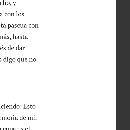
cho, y
a con los
sta pascua con
más, hasta
és de dar
s digo que no
iciendo: Esto

emoria de mí.
 copa es el