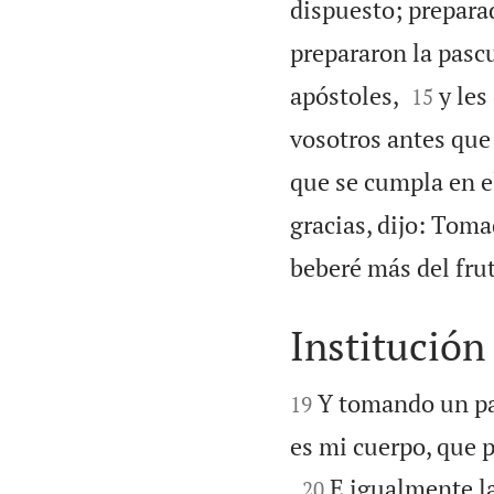
dispuesto; preparad
prepararon la pasc


apóstoles,
y les
15
vosotros antes que
que se cumpla en el
gracias, dijo: Toma
beberé más del frut
Institución


Y tomando un pan
19
es mi cuerpo, que 

E igualmente la
20