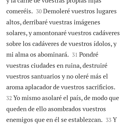
y la carne de vuestras propias hijas


comeréis.
Demoleré vuestros lugares
30
altos, derribaré vuestras imágenes
solares, y amontonaré vuestros cadáveres
sobre los cadáveres de vuestros ídolos, y


mi alma os abominará.
Pondré
31
vuestras ciudades en ruina, destruiré
vuestros santuarios y no oleré más el


aroma aplacador de vuestros sacrificios.
Yo mismo asolaré el país, de modo que
32
queden de ello asombrados vuestros


enemigos que en él se establezcan.
Y
33