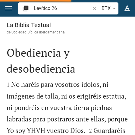
Ir a un contenido
Buscar versículo bíb
BTX
Levítico 26
La Biblia Textual
de
Sociedad Bíblica Iberoamericana
Obediencia y
desobediencia


No haréis para vosotros ídolos, ni
1
imágenes de talla, ni os erigiréis estatua,
ni pondréis en vuestra tierra piedras
labradas para postraros ante ellas, porque


Yo soy YHVH vuestro Dios.
Guardaréis
2