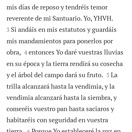
mis días de reposo y tendréis temor


reverente de mi Santuario. Yo, YHVH.
Si andáis en mis estatutos y guardáis
3
mis mandamientos para ponerlos por


obra,
entonces Yo daré vuestras lluvias
4
en su época y la tierra rendirá su cosecha


y el árbol del campo dará su fruto.
La
5
trilla alcanzará hasta la vendimia, y la
vendimia alcanzará hasta la siembra, y
comeréis vuestro pan hasta saciaros y
habitaréis con seguridad en vuestra


tierra.
Porque Yo estableceré la paz en
6