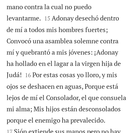
mano contra la cual no puedo


levantarme.
Adonay desechó dentro
15
de mí a todos mis hombres fuertes;
Convocó una asamblea solemne contra
mí y quebrantó a mis jóvenes: ¡Adonay
ha hollado en el lagar a la virgen hija de


Judá!
Por estas cosas yo lloro, y mis
16
ojos se deshacen en aguas, Porque está
lejos de mí el Consolador, el que consuela
mi alma; Mis hijos están desconsolados


porque el enemigo ha prevalecido.
Sión extiende sus manos pero no hay
17