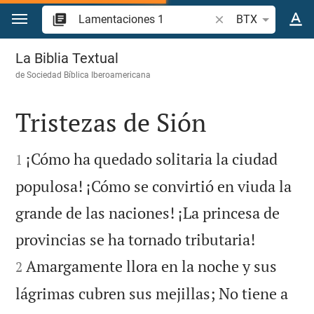
Ir a un contenido
Buscar versículo bíb
BTX
Lamentaciones 1
La Biblia Textual
de
Sociedad Bíblica Iberoamericana
Tristezas de Sión


¡Cómo ha quedado solitaria la ciudad
1
populosa! ¡Cómo se convirtió en viuda la
grande de las naciones! ¡La princesa de


provincias se ha tornado tributaria!
Amargamente llora en la noche y sus
2
lágrimas cubren sus mejillas; No tiene a