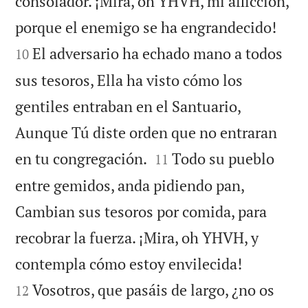
consolador. ¡Mira, oh YHVH, mi aflicción,


porque el enemigo se ha engrandecido!
El adversario ha echado mano a todos
10
sus tesoros, Ella ha visto cómo los
gentiles entraban en el Santuario,
Aunque Tú diste orden que no entraran


en tu congregación.
Todo su pueblo
11
entre gemidos, anda pidiendo pan,
Cambian sus tesoros por comida, para
recobrar la fuerza. ¡Mira, oh YHVH, y


contempla cómo estoy envilecida!
Vosotros, que pasáis de largo, ¿no os
12