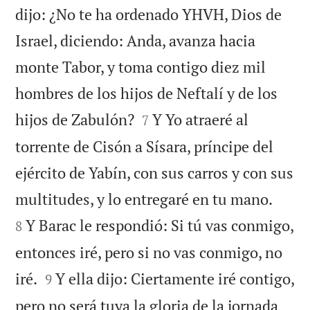
dijo: ¿No te ha ordenado YHVH, Dios de
Israel, diciendo: Anda, avanza hacia
monte Tabor, y toma contigo diez mil
hombres de los hijos de Neftalí y de los


hijos de Zabulón?
Y Yo atraeré al
7
torrente de Cisón a Sísara, príncipe del
ejército de Yabín, con sus carros y con sus


multitudes, y lo entregaré en tu mano.
Y Barac le respondió: Si tú vas conmigo,
8
entonces iré, pero si no vas conmigo, no


iré.
Y ella dijo: Ciertamente iré contigo,
9
pero no será tuya la gloria de la jornada