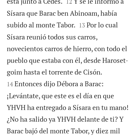


está junto a Cedes.
Y se le informó a
12
Sísara que Barac ben Abinoam, había


subido al monte Tabor.
Por lo cual
13
Sísara reunió todos sus carros,
novecientos carros de hierro, con todo el
pueblo que estaba con él, desde Haroset-


goim hasta el torrente de Cisón.
Entonces dijo Débora a Barac:
14
¡Levántate, que este es el día en que
YHVH ha entregado a Sísara en tu mano!
¿No ha salido ya YHVH delante de ti? Y
Barac bajó del monte Tabor, y diez mil