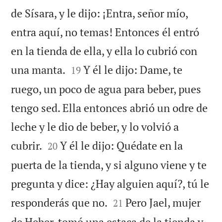
de Sísara, y le dijo: ¡Entra, señor mío,
entra aquí, no temas! Entonces él entró
en la tienda de ella, y ella lo cubrió con


una manta.
Y él le dijo: Dame, te
19
ruego, un poco de agua para beber, pues
tengo sed. Ella entonces abrió un odre de
leche y le dio de beber, y lo volvió a


cubrir.
Y él le dijo: Quédate en la
20
puerta de la tienda, y si alguno viene y te
pregunta y dice: ¿Hay alguien aquí?, tú le


responderás que no.
Pero Jael, mujer
21
de Heber, tomó una estaca de la tienda y