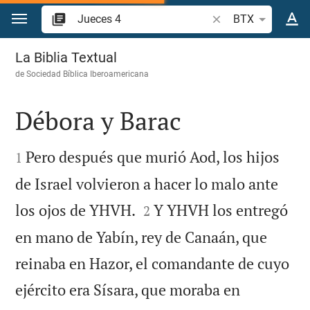
Ir a un contenido
Buscar versículo bíb
BTX
Jueces 4
La Biblia Textual
de
Sociedad Bíblica Iberoamericana
Débora y Barac


Pero después que murió Aod, los hijos
1
de Israel volvieron a hacer lo malo ante


los ojos de YHVH.
Y YHVH los entregó
2
en mano de Yabín, rey de Canaán, que
reinaba en Hazor, el comandante de cuyo
ejército era Sísara, que moraba en