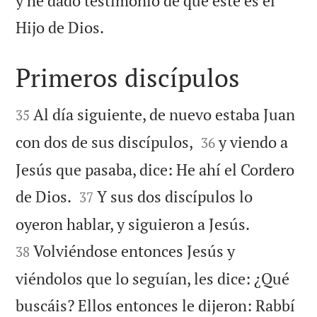
y he dado testimonio de que éste es el

Hijo de Dios.
Primeros discípulos


Al día siguiente, de nuevo estaba Juan
35


con dos de sus discípulos,
y viendo a
36
Jesús que pasaba, dice: He ahí el Cordero


de Dios.
Y sus dos discípulos lo
37


oyeron hablar, y siguieron a Jesús.
Volviéndose entonces Jesús y
38
viéndolos que lo seguían, les dice: ¿Qué
buscáis? Ellos entonces le dijeron: Rabbí