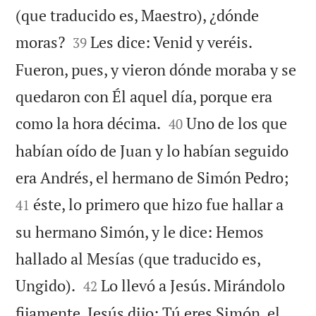
(que traducido es, Maestro), ¿dónde


moras?
Les dice: Venid y veréis.
39
Fueron, pues, y vieron dónde moraba y se
quedaron con Él aquel día, porque era


como la hora décima.
Uno de los que
40
habían oído de Juan y lo habían seguido


era Andrés, el hermano de Simón Pedro;
éste, lo primero que hizo fue hallar a
41
su hermano Simón, y le dice: Hemos
hallado al Mesías (que traducido es,


Ungido).
Lo llevó a Jesús. Mirándolo
42
fijamente, Jesús dijo: Tú eres Simón, el