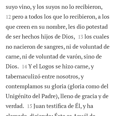


suyo vino, y los suyos no lo recibieron,
pero a todos los que lo recibieron, a los
12
que creen en su nombre, les dio potestad


de ser hechos hijos de Dios,
los cuales
13
no nacieron de sangres, ni de voluntad de
carne, ni de voluntad de varón, sino de


Dios.
Y el Logos se hizo carne, y
14
tabernaculizó entre nosotros, y
contemplamos su gloria (gloria como del
Unigénito del Padre), lleno de gracia y de


verdad.
Juan testifica de Él, y ha
15
clamado, diciendo: Éste es Aquél de