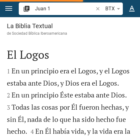
Ir a un contenido
Buscar versículo bíb
BTX
Juan 1
La Biblia Textual
de
Sociedad Bíblica Iberoamericana
El Logos


En un principio era el Logos, y el Logos
1


estaba ante Dios, y Dios era el Logos.


En un principio Éste estaba ante Dios.
2
Todas las cosas por Él fueron hechas, y
3
sin Él, nada de lo que ha sido hecho fue


hecho.
En Él había vida, y la vida era la
4