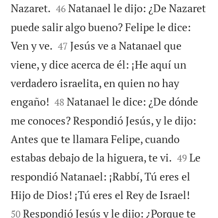


Nazaret.
Natanael le dijo: ¿De Nazaret
46
puede salir algo bueno? Felipe le dice:


Ven y ve.
Jesús ve a Natanael que
47
viene, y dice acerca de él: ¡He aquí un
verdadero israelita, en quien no hay


engaño!
Natanael le dice: ¿De dónde
48
me conoces? Respondió Jesús, y le dijo:
Antes que te llamara Felipe, cuando


estabas debajo de la higuera, te vi.
Le
49
respondió Natanael: ¡Rabbí, Tú eres el


Hijo de Dios! ¡Tú eres el Rey de Israel!
Respondió Jesús y le dijo: ¿Porque te
50