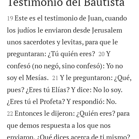
Testimonio del Bautista


Este es el testimonio de Juan, cuando
19
los judíos le enviaron desde Jerusalem
unos sacerdotes y levitas, para que le


preguntaran: ¿Tú quién eres?
Y
20
confesó (no negó, sino confesó): Yo no


soy el Mesías.
Y le preguntaron: ¿Qué,
21
pues? ¿Eres tú Elías? Y dice: No lo soy.


¿Eres tú el Profeta? Y respondió: No.
Entonces le dijeron: ¿Quién eres? para
22
que demos respuesta a los que nos

enviaron. ¿Qué dices acerca de ti mismo?