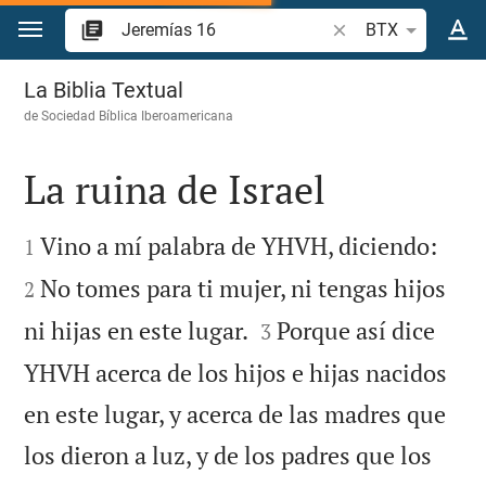
Ir a un contenido
Buscar versículo bíb
BTX
Jeremías 16
La Biblia Textual
de
Sociedad Bíblica Iberoamericana
La ruina de Israel




Vino a mí palabra de YHVH, diciendo:
1
No tomes para ti mujer, ni tengas hijos
2


ni hijas en este lugar.
Porque así dice
3
YHVH acerca de los hijos e hijas nacidos
en este lugar, y acerca de las madres que
los dieron a luz, y de los padres que los