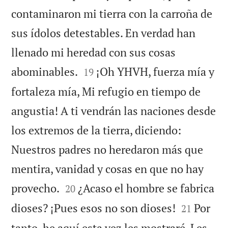
contaminaron mi tierra con la carroña de
sus ídolos detestables. En verdad han
llenado mi heredad con sus cosas


abominables.
¡Oh YHVH, fuerza mía y
19
fortaleza mía, Mi refugio en tiempo de
angustia! A ti vendrán las naciones desde
los extremos de la tierra, diciendo:
Nuestros padres no heredaron más que
mentira, vanidad y cosas en que no hay


provecho.
¿Acaso el hombre se fabrica
20


dioses? ¡Pues esos no son dioses!
Por
21
tanto, he aquí esta vez les mostraré, Les