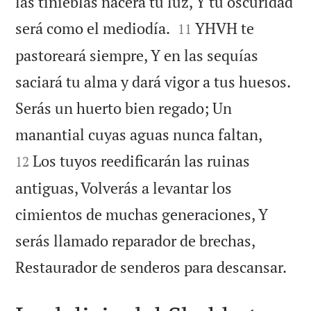
las tinieblas nacerá tu luz, Y tu oscuridad


será como el mediodía.
YHVH te
11
pastoreará siempre, Y en las sequías
saciará tu alma y dará vigor a tus huesos.
Serás un huerto bien regado; Un


manantial cuyas aguas nunca faltan,
Los tuyos reedificarán las ruinas
12
antiguas, Volverás a levantar los
cimientos de muchas generaciones, Y
serás llamado reparador de brechas,

Restaurador de senderos para descansar.