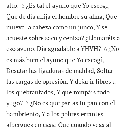


alto.
¿Es tal el ayuno que Yo escogí,
5
Que de día aflija el hombre su alma, Que
mueva la cabeza como un junco, Y se
acueste sobre saco y ceniza? ¿Llamaréis a


eso ayuno, Día agradable a YHVH?
¿No
6
es más bien el ayuno que Yo escogí,
Desatar las ligaduras de maldad, Soltar
las cargas de opresión, Y dejar ir libres a
los quebrantados, Y que rompáis todo


yugo?
¿No es que partas tu pan con el
7
hambriento, Y a los pobres errantes
albergues en casa; Que cuando veas al