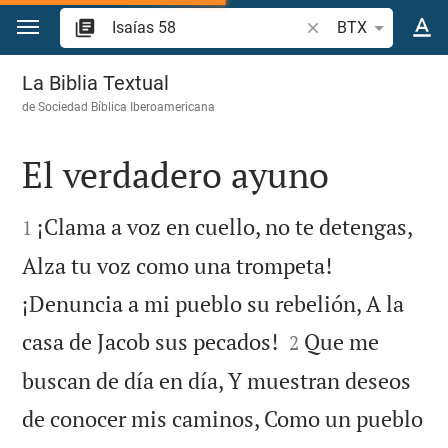
Ir a un contenido
Buscar versículo bíb
BTX
Isaías 58
La Biblia Textual
de
Sociedad Bíblica Iberoamericana
El verdadero ayuno


¡Clama a voz en cuello, no te detengas,
1
Alza tu voz como una trompeta!
¡Denuncia a mi pueblo su rebelión, A la


casa de Jacob sus pecados!
Que me
2
buscan de día en día, Y muestran deseos
de conocer mis caminos, Como un pueblo