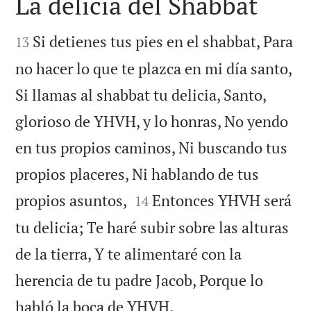
La delicia del Shabbat


Si detienes tus pies en el shabbat, Para
13
no hacer lo que te plazca en mi día santo,
Si llamas al shabbat tu delicia, Santo,
glorioso de YHVH, y lo honras, No yendo
en tus propios caminos, Ni buscando tus
propios placeres, Ni hablando de tus


propios asuntos,
Entonces YHVH será
14
tu delicia; Te haré subir sobre las alturas
de la tierra, Y te alimentaré con la
herencia de tu padre Jacob, Porque lo

habló la boca de YHVH.