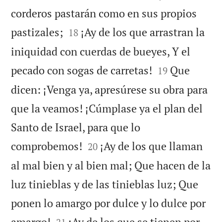
corderos pastarán como en sus propios


pastizales;
¡Ay de los que arrastran la
18
iniquidad con cuerdas de bueyes, Y el


pecado con sogas de carretas!
Que
19
dicen: ¡Venga ya, apresúrese su obra para
que la veamos! ¡Cúmplase ya el plan del
Santo de Israel, para que lo


comprobemos!
¡Ay de los que llaman
20
al mal bien y al bien mal; Que hacen de la
luz tinieblas y de las tinieblas luz; Que
ponen lo amargo por dulce y lo dulce por


amargo!
¡Ay de los que se tienen por