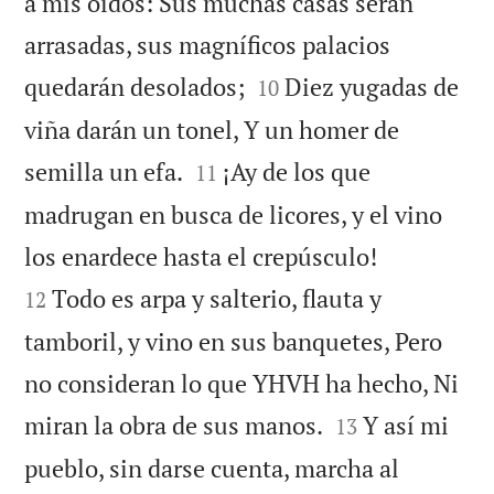
a mis oídos: Sus muchas casas serán
arrasadas, sus magníficos palacios


quedarán desolados;
Diez yugadas de
10
viña darán un tonel, Y un homer de


semilla un efa.
¡Ay de los que
11
madrugan en busca de licores, y el vino


los enardece hasta el crepúsculo!
Todo es arpa y salterio, flauta y
12
tamboril, y vino en sus banquetes, Pero
no consideran lo que YHVH ha hecho, Ni


miran la obra de sus manos.
Y así mi
13
pueblo, sin darse cuenta, marcha al