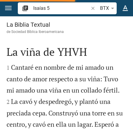
Ir a un contenido
Buscar versículo bíb
BTX
Isaías 5
La Biblia Textual
de
Sociedad Bíblica Iberoamericana
La viña de YHVH


Cantaré en nombre de mi amado un
1
canto de amor respecto a su viña: Tuvo


mi amado una viña en un collado fértil.
La cavó y despedregó, y plantó una
2
preciada cepa. Construyó una torre en su
centro, y cavó en ella un lagar. Esperó a