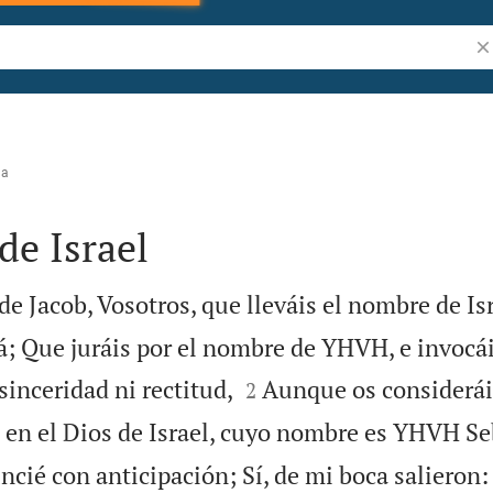
Bu
na
de Israel
de Jacob, Vosotros, que lleváis el nombre de Isr
á; Que juráis por el nombre de YHVH, e invocái


sinceridad ni rectitud,
Aunque os considerái
2
s en el Dios de Israel, cuyo nombre es YHVH Se
cié con anticipación; Sí, de mi boca salieron: 