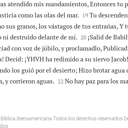
ras atendido mis mandamientos, Entonces tu p


usticia como las olas del mar.
Tu descendenc
19
o sus granos, los vástagos de tus entrañas, Y


 ni destruido delante de mí.
¡Salid de Babi
20
iad con voz de júbilo, y proclamadlo, Publicad
ra! Decid: ¡YHVH ha redimido a su siervo Jacob
do los guió por el desierto; Hizo brotar agua d


a, y corrieron aguas.
No hay paz para los ma
22
 Bíblica Iberoamericana Todos los derechos reservados 
ados