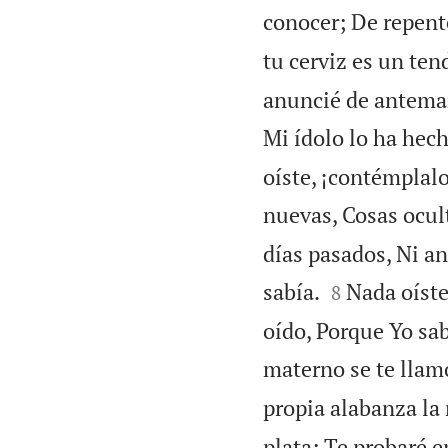
conocer; De repent
tu cerviz es un ten
anuncié de antemano
Mi ídolo lo ha hech
oíste, ¡contémplalo
nuevas, Cosas ocul
días pasados, Ni an


sabía.
Nada oíste
8
oído, Porque Yo sa
materno se te llam
propia alabanza la 
plata; Te probaré en