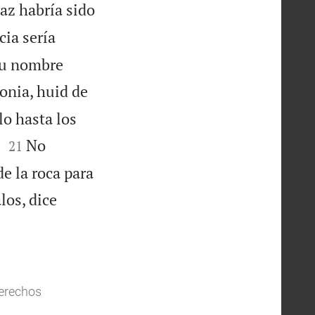
az habría sido
ia sería
 tu nombre
lonia, huid de
lo hasta los


!
No
21
e la roca para
los, dice
Derechos