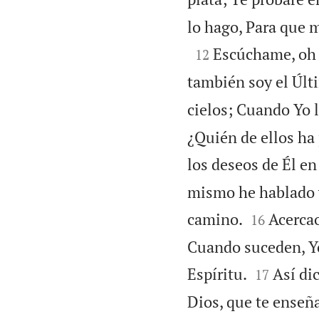
lo hago, Para que 

Escúchame, oh J
12
también soy el Últ
cielos; Cuando Yo 
¿Quién de ellos ha
los deseos de Él en
mismo he hablado y 


camino.
Acercao
16
Cuando suceden, Yo


Espíritu.
Así di
17
Dios, que te enseñ