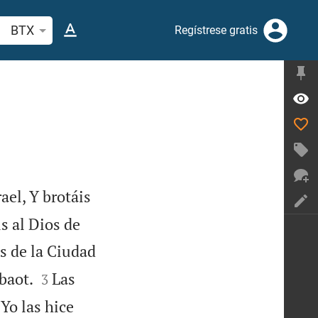
scar versículo bíblico o palabra
BTX
Regístrese gratis
ael, Y brotáis
s al Dios de
s de la Ciudad


baot.
Las
3
Yo las hice