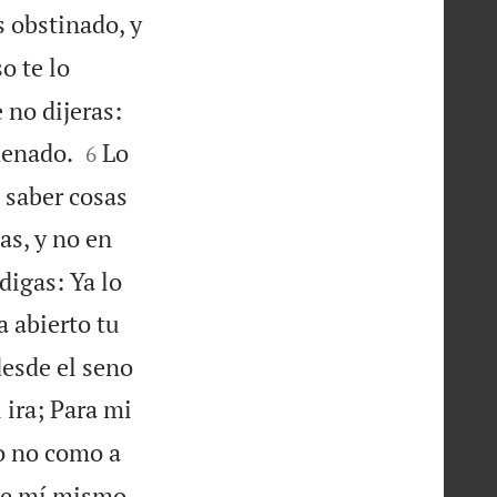
s obstinado, y
o te lo
 no dijeras:


denado.
Lo
6
 saber cosas
as, y no en
digas: Ya lo
a abierto tu
desde el seno
 ira; Para mi
co no como a
de mí mismo