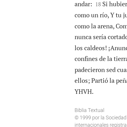


andar:
Si hubie
18
como un río, Y tu j
como la arena, Com
nunca sería cortado
los caldeos! ¡Anunc
confines de la tier
padecieron sed cuan
ellos; Partió la peñ

YHVH.
Biblia Textual
© 1999 por la Sociedad
internacionales registr