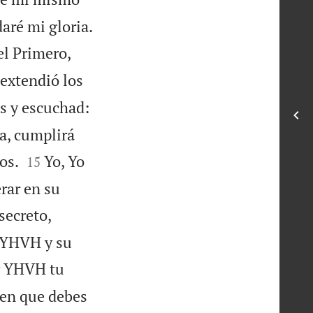

aré mi gloria.
el Primero,
 extendió los
s y escuchad:
a, cumplirá


os.
Yo, Yo
15
rar en su
secreto,
y YHVH y su
oy YHVH tu
 en que debes