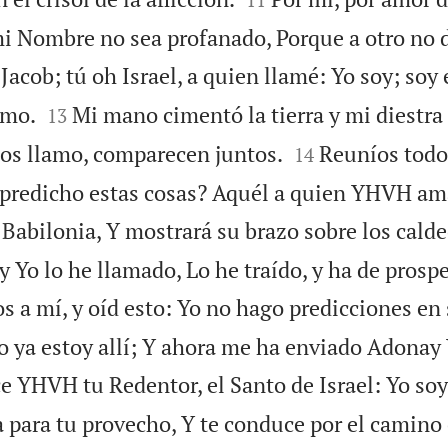
mi Nombre no sea profanado, Porque a otro no d
acob; tú oh Israel, a quien llamé: Yo soy; soy 


imo.
Mi mano cimentó la tierra y mi diestra
13


los llamo, comparecen juntos.
Reuníos todo
14
 predicho estas cosas? Aquél a quien YHVH am
 Babilonia, Y mostrará su brazo sobre los calde
Yo lo he llamado, Lo he traído, y ha de prospe
s a mí, y oíd esto: Yo no hago predicciones en 
 ya estoy allí; Y ahora me ha enviado Adona
ce YHVH tu Redentor, el Santo de Israel: Yo s
a para tu provecho, Y te conduce por el camino