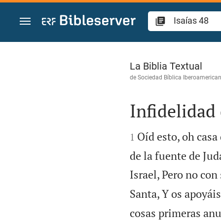
Ir a un contenido
Isaías 48
La Biblia Textual
de
Sociedad Bíblica Iberoamerica
Infidelidad 


Oíd esto, oh casa 
1
de la fuente de Jud
Israel, Pero no con 
Santa, Y os apoyái
cosas primeras anun