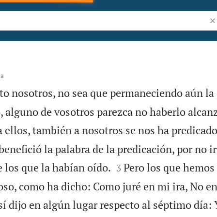
Bu
na
o nosotros, no sea que permaneciendo aún la
o, alguno de vosotros parezca no haberlo alcan
 ellos, también a nosotros se nos ha predicad
benefició la palabra de la predicación, por no


e los que la habían oído.
Pero los que hemos 
3
oso, como ha dicho: Como juré en mi ira, No e
í dijo en algún lugar respecto al séptimo día: