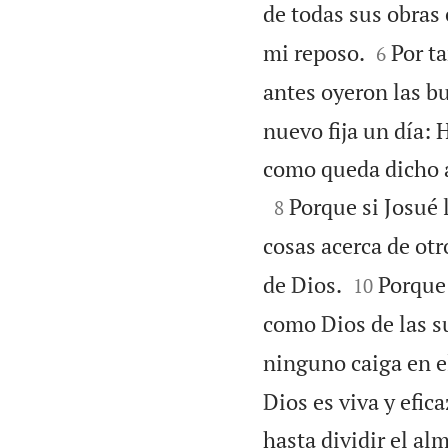
de todas sus obras 


mi reposo.
Por ta
6
antes oyeron las b
nuevo fija un día:
como queda dicho a

Porque si Josué 
8
cosas acerca de otr


de Dios.
Porque 
10
como Dios de las s
ninguno caiga en e
Dios es viva y efic
hasta dividir el alm