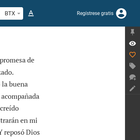
scar versículo bíblico o palabra
BTX
Regístrese gratis
 promesa de


zado.
o la buena
 ir acompañada
creído
ntrarán en mi
 Y reposó Dios