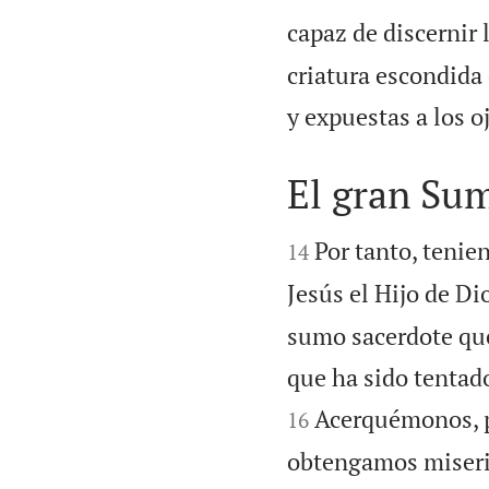
capaz de discernir 
criatura escondida 
y expuestas a los 
El gran Su


Por tanto, tenie
14
Jesús el Hijo de Di
sumo sacerdote que
que ha sido tentad
Acerquémonos, pu
16
obtengamos miseric