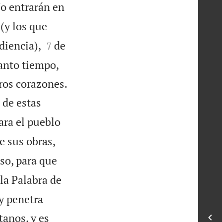
No entrarán en
(y los que


diencia),
de
7
tanto tiempo,

ros corazones.
 de estas
ara el pueblo
e sus obras,
so, para que
la Palabra de
 y penetra
tanos, y es