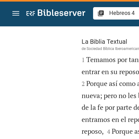
Ir a un contenido
Hebreos 4
La Biblia Textual
de
Sociedad Bíblica Iberoamerica

Temamos por tant
1
entrar en su repos
Porque así como a
2
nueva; pero no les 
de la fe por parte d
entramos en el rep


reposo,
Porque as
4