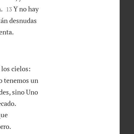


.
Y no hay
13
stán desnudas

enta.
los cielos:
o tenemos un
des, sino Uno


ecado.
que

rro.