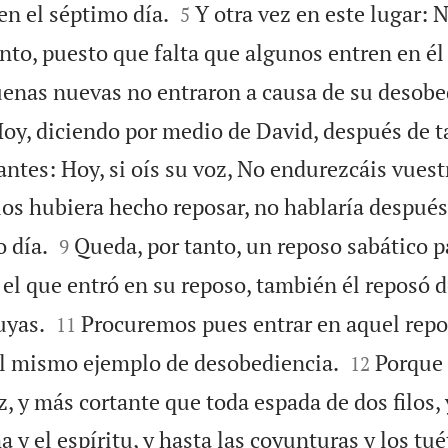


en el séptimo día.
Y otra vez en este lugar: 
5
nto, puesto que falta que algunos entren en él 
uenas nuevas no entraron a causa de su desobe
 Hoy, diciendo por medio de David, después de 
ntes: Hoy, si oís su voz, No endurezcáis vuest
los hubiera hecho reposar, no hablaría después


o día.
Queda, por tanto, un reposo sabático p
9
el que entró en su reposo, también él reposó d


uyas.
Procuremos pues entrar en aquel repo
11


l mismo ejemplo de desobediencia.
Porque 
12
az, y más cortante que toda espada de dos filos,
a y el espíritu, y hasta las coyunturas y los tué