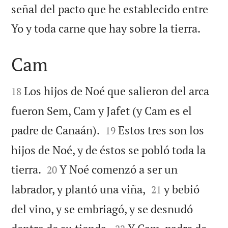
señal del pacto que he establecido entre

Yo y toda carne que hay sobre la tierra.
Cam


Los hijos de Noé que salieron del arca
18
fueron Sem, Cam y Jafet (y Cam es el


padre de Canaán).
Estos tres son los
19
hijos de Noé, y de éstos se pobló toda la


tierra.
Y Noé comenzó a ser un
20


labrador, y plantó una viña,
y bebió
21
del vino, y se embriagó, y se desnudó

