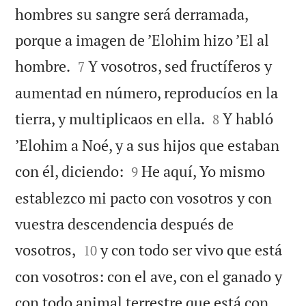
hombres su sangre será derramada,
porque a imagen de ’Elohim hizo ’El al


hombre.
Y vosotros, sed fructíferos y
7
aumentad en número, reproducíos en la


tierra, y multiplicaos en ella.
Y habló
8
’Elohim a Noé, y a sus hijos que estaban


con él, diciendo:
He aquí, Yo mismo
9
establezco mi pacto con vosotros y con
vuestra descendencia después de


vosotros,
y con todo ser vivo que está
10
con vosotros: con el ave, con el ganado y
con todo animal terrestre que está con