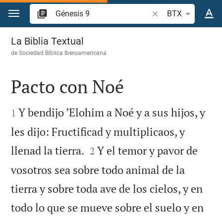
Ir a un contenido
Buscar versículo bíb
BTX
Génesis 9
La Biblia Textual
de
Sociedad Bíblica Iberoamericana
Pacto con Noé


Y bendijo ’Elohim a Noé y a sus hijos, y
1
les dijo: Fructificad y multiplicaos, y


llenad la tierra.
Y el temor y pavor de
2
vosotros sea sobre todo animal de la
tierra y sobre toda ave de los cielos, y en
todo lo que se mueve sobre el suelo y en