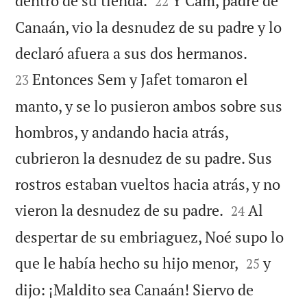
dentro de su tienda.
Y Cam, padre de
22
Canaán, vio la desnudez de su padre y lo


declaró afuera a sus dos hermanos.
Entonces Sem y Jafet tomaron el
23
manto, y se lo pusieron ambos sobre sus
hombros, y andando hacia atrás,
cubrieron la desnudez de su padre. Sus
rostros estaban vueltos hacia atrás, y no


vieron la desnudez de su padre.
Al
24
despertar de su embriaguez, Noé supo lo


que le había hecho su hijo menor,
y
25
dijo: ¡Maldito sea Canaán! Siervo de