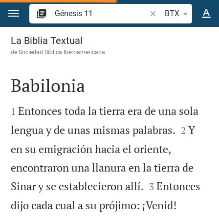
Ir a un contenido
Buscar versículo bíb
BTX
Génesis 11
La Biblia Textual
de
Sociedad Bíblica Iberoamericana
Babilonia


Entonces toda la tierra era de una sola
1


lengua y de unas mismas palabras.
Y
2
en su emigración hacia el oriente,
encontraron una llanura en la tierra de


Sinar y se establecieron allí.
Entonces
3
dijo cada cual a su prójimo: ¡Venid!