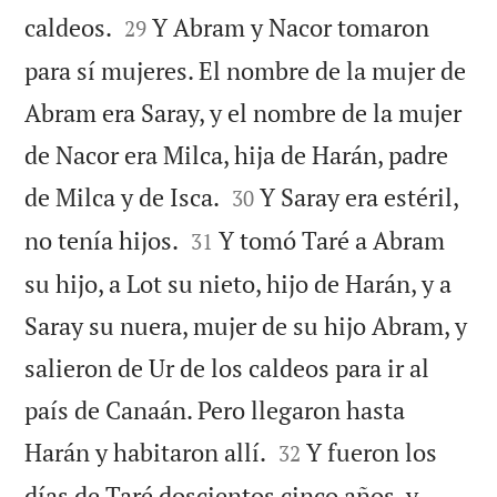


caldeos.
Y Abram y Nacor tomaron
29
para sí mujeres. El nombre de la mujer de
Abram era Saray, y el nombre de la mujer
de Nacor era Milca, hija de Harán, padre


de Milca y de Isca.
Y Saray era estéril,
30


no tenía hijos.
Y tomó Taré a Abram
31
su hijo, a Lot su nieto, hijo de Harán, y a
Saray su nuera, mujer de su hijo Abram, y
salieron de Ur de los caldeos para ir al
país de Canaán. Pero llegaron hasta


Harán y habitaron allí.
Y fueron los
32
días de Taré doscientos cinco años, y