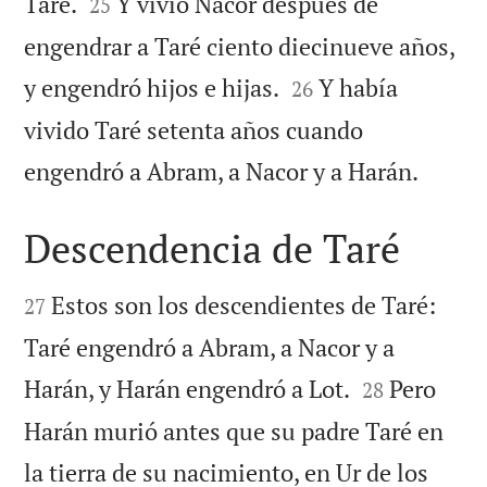


Taré.
Y vivió Nacor después de
25
engendrar a Taré ciento diecinueve años,


y engendró hijos e hijas.
Y había
26
vivido Taré setenta años cuando

engendró a Abram, a Nacor y a Harán.
Descendencia de Taré


Estos son los descendientes de Taré:
27
Taré engendró a Abram, a Nacor y a


Harán, y Harán engendró a Lot.
Pero
28
Harán murió antes que su padre Taré en
la tierra de su nacimiento, en Ur de los