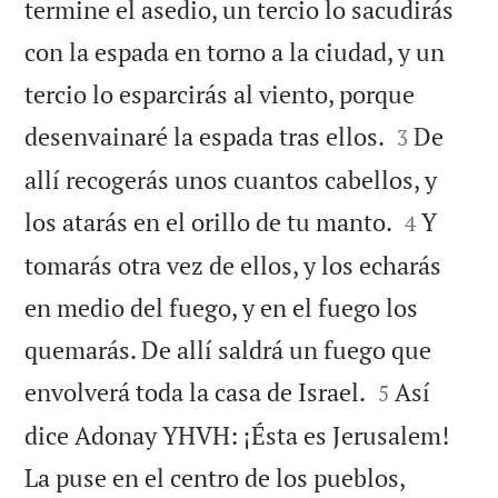
termine el asedio, un tercio lo sacudirás
con la espada en torno a la ciudad, y un
tercio lo esparcirás al viento, porque


desenvainaré la espada tras ellos.
De
3
allí recogerás unos cuantos cabellos, y


los atarás en el orillo de tu manto.
Y
4
tomarás otra vez de ellos, y los echarás
en medio del fuego, y en el fuego los
quemarás. De allí saldrá un fuego que


envolverá toda la casa de Israel.
Así
5
dice Adonay YHVH: ¡Ésta es Jerusalem!
La puse en el centro de los pueblos,