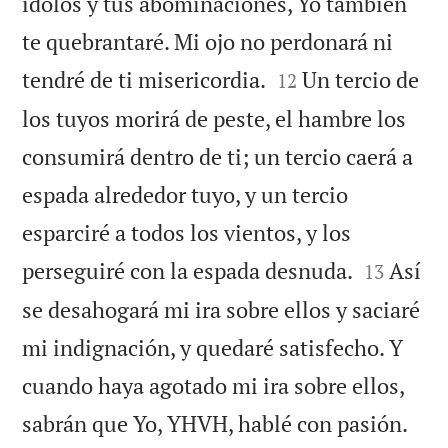
ídolos y tus abominaciones, Yo también
te quebrantaré. Mi ojo no perdonará ni


tendré de ti misericordia.
Un tercio de
12
los tuyos morirá de peste, el hambre los
consumirá dentro de ti; un tercio caerá a
espada alrededor tuyo, y un tercio
esparciré a todos los vientos, y los


perseguiré con la espada desnuda.
Así
13
se desahogará mi ira sobre ellos y saciaré
mi indignación, y quedaré satisfecho. Y
cuando haya agotado mi ira sobre ellos,


sabrán que Yo, YHVH, hablé con pasión.