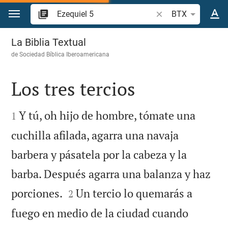
Ir a un contenido
Buscar versículo bíb
BTX
Ezequiel 5
La Biblia Textual
de
Sociedad Bíblica Iberoamericana
Los tres tercios


Y tú, oh hijo de hombre, tómate una
1
cuchilla afilada, agarra una navaja
barbera y pásatela por la cabeza y la
barba. Después agarra una balanza y haz


porciones.
Un tercio lo quemarás a
2
fuego en medio de la ciudad cuando