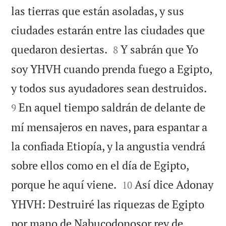
las tierras que están asoladas, y sus
ciudades estarán entre las ciudades que


quedaron desiertas.
Y sabrán que Yo
8
soy YHVH cuando prenda fuego a Egipto,


y todos sus ayudadores sean destruidos.
En aquel tiempo saldrán de delante de
9
mí mensajeros en naves, para espantar a
la confiada Etiopía, y la angustia vendrá
sobre ellos como en el día de Egipto,


porque he aquí viene.
Así dice Adonay
10
YHVH: Destruiré las riquezas de Egipto
por mano de Nabucodonosor rey de