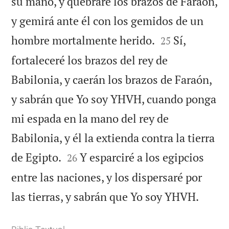
su mano, y quebraré los brazos de Faraón,
y gemirá ante él con los gemidos de un


hombre mortalmente herido.
Sí,
25
fortaleceré los brazos del rey de
Babilonia, y caerán los brazos de Faraón,
y sabrán que Yo soy YHVH, cuando ponga
mi espada en la mano del rey de
Babilonia, y él la extienda contra la tierra


de Egipto.
Y esparciré a los egipcios
26
entre las naciones, y los dispersaré por

las tierras, y sabrán que Yo soy YHVH.