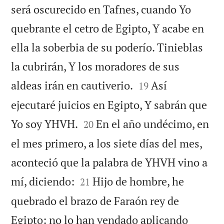
será oscurecido en Tafnes, cuando Yo
quebrante el cetro de Egipto, Y acabe en
ella la soberbia de su poderío. Tinieblas
la cubrirán, Y los moradores de sus


aldeas irán en cautiverio.
Así
19
ejecutaré juicios en Egipto, Y sabrán que


Yo soy YHVH.
En el año undécimo, en
20
el mes primero, a los siete días del mes,
aconteció que la palabra de YHVH vino a


mí, diciendo:
Hijo de hombre, he
21
quebrado el brazo de Faraón rey de
Egipto: no lo han vendado aplicando