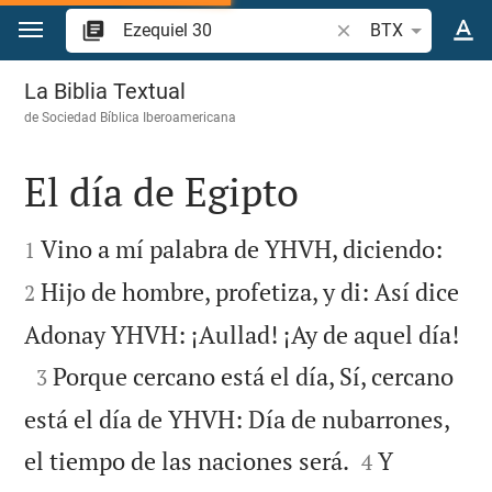
Ir a un contenido
Buscar versículo bíb
BTX
Ezequiel 30
La Biblia Textual
de
Sociedad Bíblica Iberoamericana
El día de Egipto




Vino a mí palabra de YHVH, diciendo:
1
Hijo de hombre, profetiza, y di: Así dice
2

Adonay YHVH: ¡Aullad! ¡Ay de aquel día!

Porque cercano está el día, Sí, cercano
3
está el día de YHVH: Día de nubarrones,


el tiempo de las naciones será.
Y
4