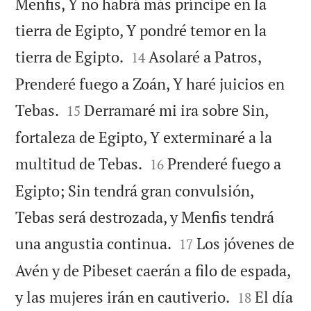
Menfis, Y no habrá más príncipe en la
tierra de Egipto, Y pondré temor en la


tierra de Egipto.
Asolaré a Patros,
14
Prenderé fuego a Zoán, Y haré juicios en


Tebas.
Derramaré mi ira sobre Sin,
15
fortaleza de Egipto, Y exterminaré a la


multitud de Tebas.
Prenderé fuego a
16
Egipto; Sin tendrá gran convulsión,
Tebas será destrozada, y Menfis tendrá


una angustia continua.
Los jóvenes de
17
Avén y de Pibeset caerán a filo de espada,


y las mujeres irán en cautiverio.
El día
18