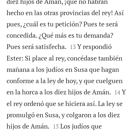
diez hijos de Amán, ¡qué no habrán
hecho en las otras provincias del rey! Así
pues, ¿cuál es tu petición? Pues te será
concedida. ¿Qué más es tu demanda?


Pues será satisfecha.
Y respondió
13
Ester: Si place al rey, concédase también
mañana a los judíos en Susa que hagan
conforme a la ley de hoy, y que cuelguen


en la horca a los diez hijos de Amán.
Y
14
el rey ordenó que se hiciera así. La ley se
promulgó en Susa, y colgaron a los diez


hijos de Amán.
Los judíos que
15