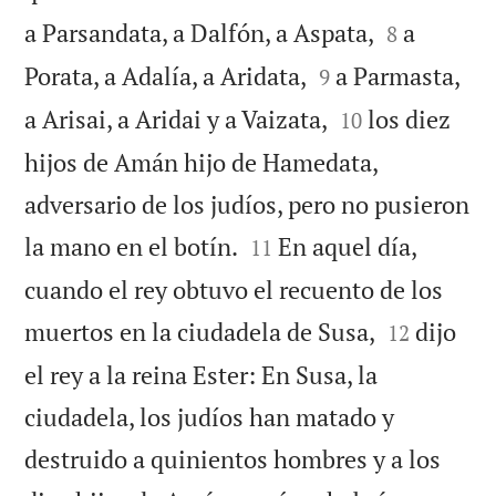


a Parsandata, a Dalfón, a Aspata,
a
8


Porata, a Adalía, a Aridata,
a Parmasta,
9


a Arisai, a Aridai y a Vaizata,
los diez
10
hijos de Amán hijo de Hamedata,
adversario de los judíos, pero no pusieron


la mano en el botín.
En aquel día,
11
cuando el rey obtuvo el recuento de los


muertos en la ciudadela de Susa,
dijo
12
el rey a la reina Ester: En Susa, la
ciudadela, los judíos han matado y
destruido a quinientos hombres y a los