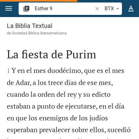
Ir a un contenido
Buscar versículo bíb
BTX
Esther 9
La Biblia Textual
de
Sociedad Bíblica Iberoamericana
La fiesta de Purim


Y en el mes duodécimo, que es el mes
1
de Adar, a los trece días de ese mes,
cuando la orden del rey y su edicto
estaban a punto de ejecutarse, en el día
en que los enemigos de los judíos
esperaban prevalecer sobre ellos, sucedió