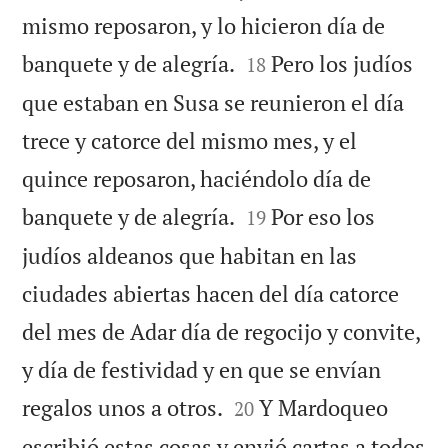
mismo reposaron, y lo hicieron día de


banquete y de alegría.
Pero los judíos
18
que estaban en Susa se reunieron el día
trece y catorce del mismo mes, y el
quince reposaron, haciéndolo día de


banquete y de alegría.
Por eso los
19
judíos aldeanos que habitan en las
ciudades abiertas hacen del día catorce
del mes de Adar día de regocijo y convite,
y día de festividad y en que se envían


regalos unos a otros.
Y Mardoqueo
20
escribió estas cosas y envió cartas a todos