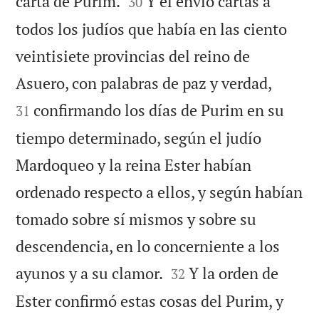


carta de Purim.
Y él envió cartas a
30
todos los judíos que había en las ciento
veintisiete provincias del reino de


Asuero, con palabras de paz y verdad,
confirmando los días de Purim en su
31
tiempo determinado, según el judío
Mardoqueo y la reina Ester habían
ordenado respecto a ellos, y según habían
tomado sobre sí mismos y sobre su
descendencia, en lo concerniente a los


ayunos y a su clamor.
Y la orden de
32
Ester confirmó estas cosas del Purim, y