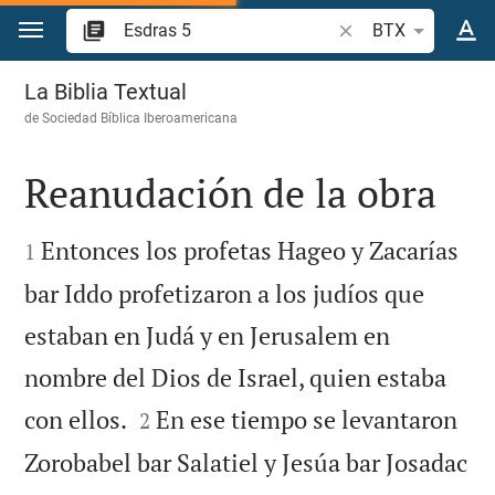
Ir a un contenido
Buscar versículo bíb
BTX
Esdras 5
La Biblia Textual
de
Sociedad Bíblica Iberoamericana
Reanudación de la obra


Entonces los profetas Hageo y Zacarías
1
bar Iddo profetizaron a los judíos que
estaban en Judá y en Jerusalem en
nombre del Dios de Israel, quien estaba


con ellos.
En ese tiempo se levantaron
2
Zorobabel bar Salatiel y Jesúa bar Josadac