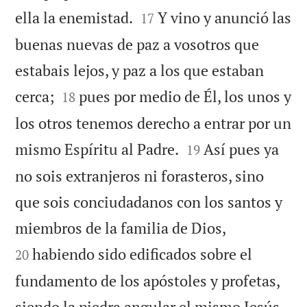


ella la enemistad.
Y vino y anunció las
17
buenas nuevas de paz a vosotros que
estabais lejos, y paz a los que estaban


cerca;
pues por medio de Él, los unos y
18
los otros tenemos derecho a entrar por un


mismo Espíritu al Padre.
Así pues ya
19
no sois extranjeros ni forasteros, sino
que sois conciudadanos con los santos y


miembros de la familia de Dios,
habiendo sido edificados sobre el
20
fundamento de los apóstoles y profetas,
siendo la piedra angular el mismo Jesús,