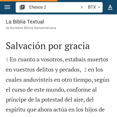
Ir a un contenido
Buscar versículo bíb
BTX
Efesios 2
La Biblia Textual
de
Sociedad Bíblica Iberoamericana
Salvación por gracia


En cuanto a vosotros, estabais muertos
1


en vuestros delitos y pecados,
en los
2
cuales anduvisteis en otro tiempo, según
el curso de este mundo, conforme al
príncipe de la potestad del aire, del
espíritu que ahora actúa en los hijos de