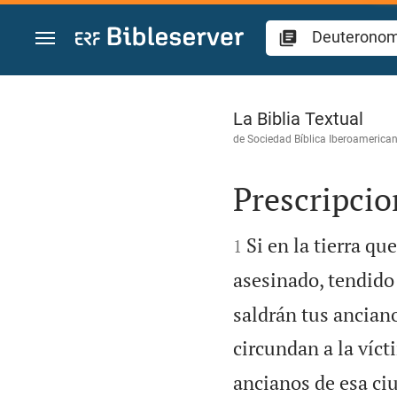
Ir a un contenido
Deuteronomio 21
La Biblia Textual
de
Sociedad Bíblica Iberoamerica
Prescripcio


Si en la tierra q
1
asesinado, tendido 
saldrán tus anciano
circundan a la víct
ancianos de esa ciu