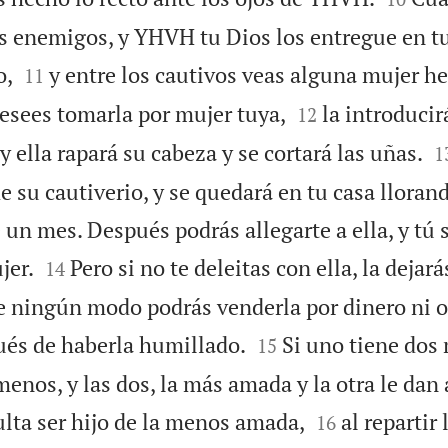
tus enemigos, y YHVH tu Dios los entregue en t


o,
y entre los cautivos veas alguna mujer he
11


desees tomarla por mujer tuya,
la introducir
12

 y ella rapará su cabeza y se cortará las uñas.
1
de su cautiverio, y se quedará en tu casa lloran
un mes. Después podrás allegarte a ella, y tú 


jer.
Pero si no te deleitas con ella, la dejar
14
e ningún modo podrás venderla por dinero ni o


és de haberla humillado.
Si uno tiene dos
15
nos, y las dos, la más amada y la otra le dan a


ulta ser hijo de la menos amada,
al repartir
16