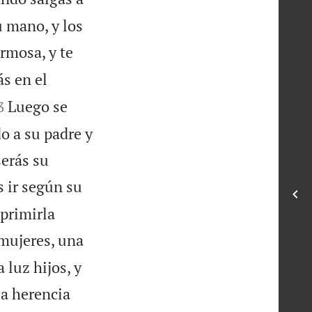
u mano, y los
rmosa, y te
ás en el

Luego se
3
do a su padre y
serás su
ás ir según su
primirla
 mujeres, una
 luz hijos, y
 la herencia