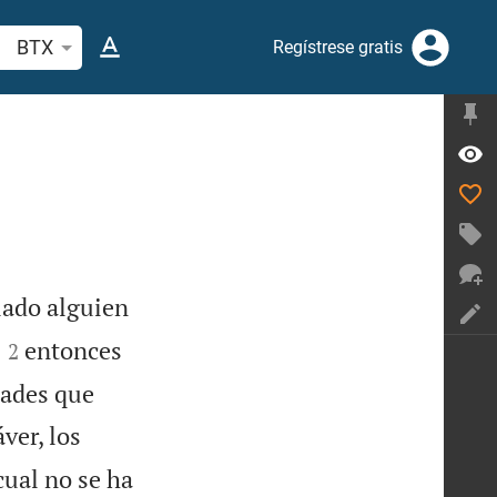
scar versículo bíblico o palabra
BTX
Regístrese gratis
llado alguien


entonces
2
dades que
ver, los
cual no se ha