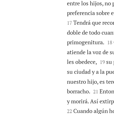
entre los hijos, no
preferencia sobre e
Tendrá que recon
17
doble de todo cuant


primogenitura.
18
atiende la voz de s


les obedece,
su 
19
su ciudad y a la pue
nuestro hijo, es te


borracho.
Enton
21
y morirá. Así extirp
Cuando algún ho
22