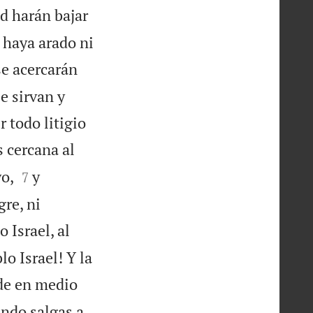
d harán bajar
 haya arado ni
e acercarán
e sirvan y
 todo litigio
s cercana al


yo,
y
7
re, ni
 Israel, al
o Israel! Y la
 de en medio
ndo salgas a