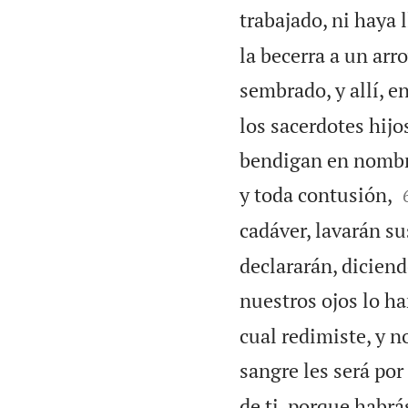
trabajado, ni haya 
la becerra a un ar
sembrado, y allí, e
los sacerdotes hijo
bendigan en nombre
y toda contusión,
cadáver, lavarán su
declararán, dicien
nuestros ojos lo ha
cual redimiste, y n
sangre les será por
de ti, porque habrá