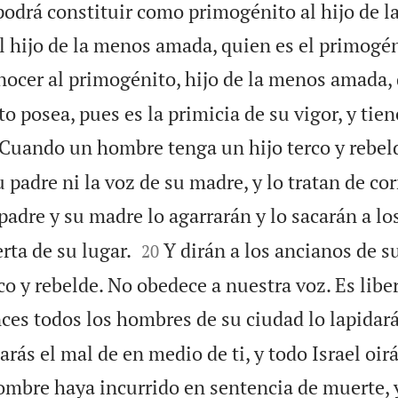
 podrá constituir como primogénito al hijo de 
l hijo de la menos amada, quien es el primogén
ocer al primogénito, hijo de la menos amada, 
o posea, pues es la primicia de su vigor, y tie
Cuando un hombre tenga un hijo terco y rebel
u padre ni la voz de su madre, y lo tratan de co
padre y su madre lo agarrarán y lo sacarán a lo


rta de su lugar.
Y dirán a los ancianos de s
20
rco y rebelde. No obedece a nuestra voz. Es libe
ces todos los hombres de su ciudad lo lapidar
arás el mal de en medio de ti, y todo Israel oir
mbre haya incurrido en sentencia de muerte, y