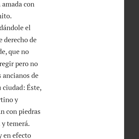
la amada con


ito.
dándole el
ne derecho de
de, que no
rregir pero no
s ancianos de
u ciudad: Éste,
rtino y
án con piedras


á y temerá.
 en efecto