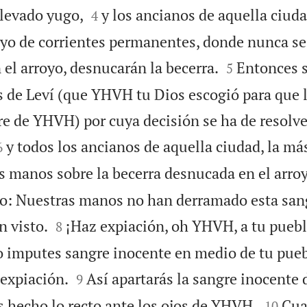


llevado yugo,
y los ancianos de aquella ciuda
4
royo de corrientes permanentes, donde nunca se


n el arroyo, desnucarán la becerra.
Entonces s
5
s de Leví (que YHVH tu Dios escogió para que l
 de YHVH) por cuya decisión se ha de resolver


y todos los ancianos de aquella ciudad, la má
6
s manos sobre la becerra desnucada en el arro
do: Nuestras manos no han derramado esta sang


n visto.
¡Haz expiación, oh YHVH, a tu pueblo
8
o imputes sangre inocente en medio de tu puebl


 expiación.
Así apartarás la sangre inocente
9


s hecho lo recto ante los ojos de YHVH.
Cua
10