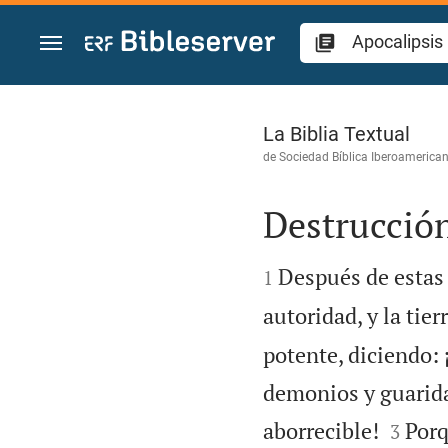
Ir a un contenido
Apocalipsis 18
La Biblia Textual
de
Sociedad Bíblica Iberoamerica
Destrucción


Después de estas 
1
autoridad, y la tie
potente, diciendo: 
demonios y guarida


aborrecible!
Porq
3