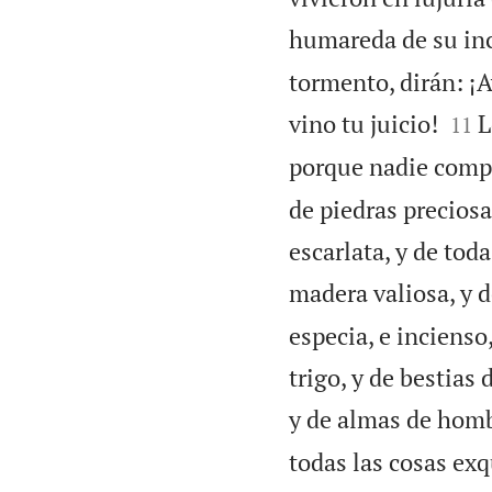
humareda de su in
tormento, dirán: ¡A


vino tu juicio!
L
11
porque nadie comp
de piedras preciosas
escarlata, y de tod
madera valiosa, y d
especia, e incienso,
trigo, y de bestias 
y de almas de homb
todas las cosas exq