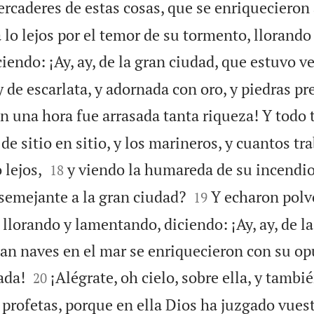
rcaderes de estas cosas, que se enriquecieron 
a lo lejos por el temor de su tormento, llorando
ciendo: ¡Ay, ay, de la gran ciudad, que estuvo ve
y de escarlata, y adornada con oro, y piedras pr
n una hora fue arrasada tanta riqueza! Y todo 
de sitio en sitio, y los marineros, y cuantos tr


 lejos,
y viendo la humareda de su incendio
18


 semejante a la gran ciudad?
Y echaron polv
19
 llorando y lamentando, diciendo: ¡Ay, ay, de l
ían naves en el mar se enriquecieron con su op


ada!
¡Alégrate, oh cielo, sobre ella, y tambi
20
 profetas, porque en ella Dios ha juzgado vues