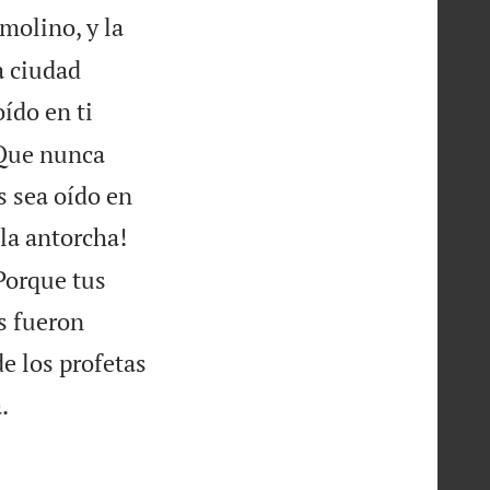
molino, y la
a ciudad
ído en ti
¡Que nunca
s sea oído en
la antorcha!
 Porque tus
s fueron
de los profetas

.