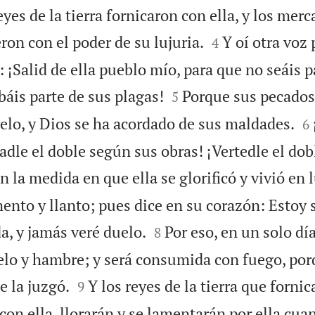
eyes de la tierra fornicaron con ella, y los merc


eron con el poder de su lujuria.
Y oí otra voz
4
a: ¡Salid de ella pueblo mío, para que no seáis p


báis parte de sus plagas!
Porque sus pecados
5

ielo, y Dios se ha acordado de sus maldades.
6
adle el doble según sus obras! ¡Vertedle el dob
n la medida en que ella se glorificó y vivió en l
mento y llanto; pues dice en su corazón: Estoy


da, y jamás veré duelo.
Por eso, en un solo dí
8
elo y hambre; y será consumida con fuego, po


e la juzgó.
Y los reyes de la tierra que fornic
9
 con ella, llorarán y se lamentarán por ella cua