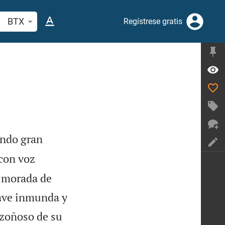
scar versículo bíblico o palabra
BTX
Regístrese gratis
endo gran
con voz
n morada de
 ave inmunda y
nzoñoso de su