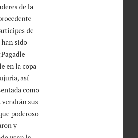
aderes de la
 procedente
artícipes de
 han sido

¡Pagadle
le en la copa
ujuria, así
 sentada como
a vendrán sus
rque poderoso
aron y
ndo vean la