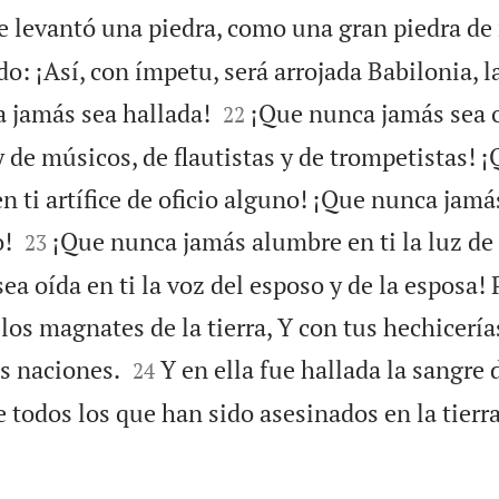
e levantó una piedra, como una gran piedra de 
do: ¡Así, con ímpetu, será arrojada Babilonia, l


 jamás sea hallada!
¡Que nunca jamás sea o
22
y de músicos, de flautistas y de trompetistas! 
n ti artífice de oficio alguno! ¡Que nunca jamá


o!
¡Que nunca jamás alumbre en ti la luz de 
23
a oída en ti la voz del esposo y de la esposa!
os magnates de la tierra, Y con tus hechicería


s naciones.
Y en ella fue hallada la sangre 
24
de todos los que han sido asesinados en la tierra