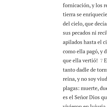
fornicación, y los r
tierra se enriqueci
del cielo, que decí
sus pecados ni reci
apilados hasta el c
como ella pagó, y d


que ella vertió!
E
7
tanto dadle de tor
reina, y no soy viu
plagas: muerte, du
es el Señor Dios qu
vivieron en lujuria