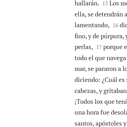


hallarán.
Los me
15
ella, se detendrán 


lamentando,
di
16
fino, y de púrpura, 


perlas,
porque e
17
todo el que navega 
mar, se pararon a lo
diciendo: ¿Cuál es
cabezas, y gritaban
¡Todos los que ten
una hora fue desol
santos, apóstoles y