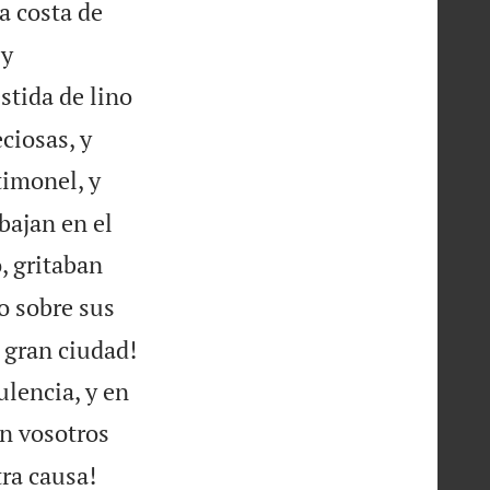
a costa de
 y
stida de lino
eciosas, y
timonel, y
abajan en el
, gritaban
o sobre sus
a gran ciudad!
ulencia, y en
én vosotros


tra causa!