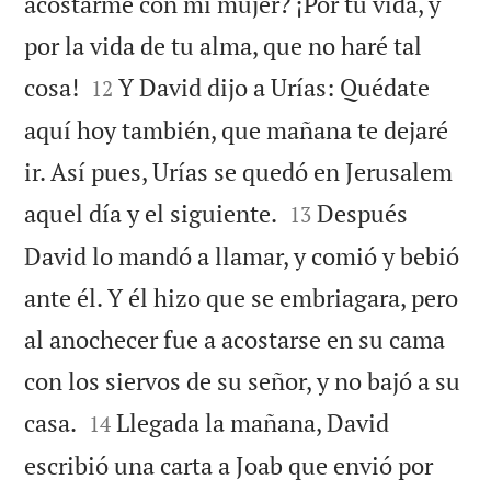
acostarme con mi mujer? ¡Por tu vida, y
por la vida de tu alma, que no haré tal


cosa!
Y David dijo a Urías: Quédate
12
aquí hoy también, que mañana te dejaré
ir. Así pues, Urías se quedó en Jerusalem


aquel día y el siguiente.
Después
13
David lo mandó a llamar, y comió y bebió
ante él. Y él hizo que se embriagara, pero
al anochecer fue a acostarse en su cama
con los siervos de su señor, y no bajó a su


casa.
Llegada la mañana, David
14
escribió una carta a Joab que envió por