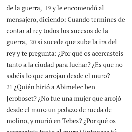


de la guerra,
y le encomendó al
19
mensajero, diciendo: Cuando termines de
contar al rey todos los sucesos de la


guerra,
si sucede que sube la ira del
20
rey y te pregunta: ¿Por qué os acercasteis
tanto a la ciudad para luchar? ¿Es que no


sabéis lo que arrojan desde el muro?
¿Quién hirió a Abimelec ben
21
Jeroboset? ¿No fue una mujer que arrojó
desde el muro un pedazo de rueda de
molino, y murió en Tebes? ¿Por qué os
acercasteis tanto al muro? Entonces tú