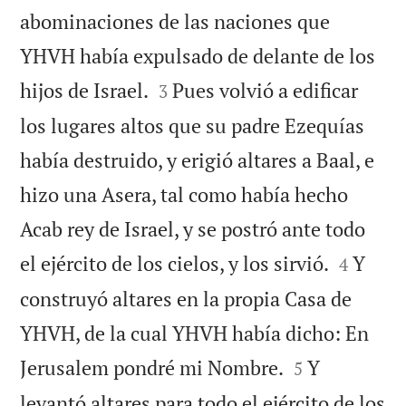
abominaciones de las naciones que
YHVH había expulsado de delante de los


hijos de Israel.
Pues volvió a edificar
3
los lugares altos que su padre Ezequías
había destruido, y erigió altares a Baal, e
hizo una Asera, tal como había hecho
Acab rey de Israel, y se postró ante todo


el ejército de los cielos, y los sirvió.
Y
4
construyó altares en la propia Casa de
YHVH, de la cual YHVH había dicho: En


Jerusalem pondré mi Nombre.
Y
5
levantó altares para todo el ejército de los