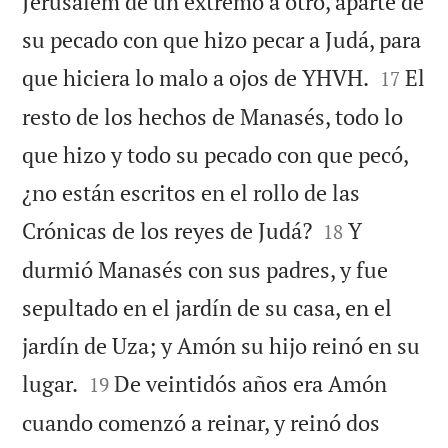
Jerusalem de un extremo a otro, aparte de
su pecado con que hizo pecar a Judá, para


que hiciera lo malo a ojos de YHVH.
El
17
resto de los hechos de Manasés, todo lo
que hizo y todo su pecado con que pecó,
¿no están escritos en el rollo de las


Crónicas de los reyes de Judá?
Y
18
durmió Manasés con sus padres, y fue
sepultado en el jardín de su casa, en el
jardín de Uza; y Amón su hijo reinó en su


lugar.
De veintidós años era Amón
19
cuando comenzó a reinar, y reinó dos