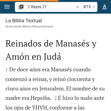
Ir a un contenido
Buscar versículo bíb
BTX
2 Reyes 21
La Biblia Textual
de
Sociedad Bíblica Iberoamericana
Reinados de Manasés y
Amón en Judá


De doce años era Manasés cuando
1
comenzó a reinar, y reinó cincuenta y
cinco años en Jerusalem. El nombre de su


madre era Hepsiba.
E hizo lo malo ante
2
los ojos de YHVH, conforme a las