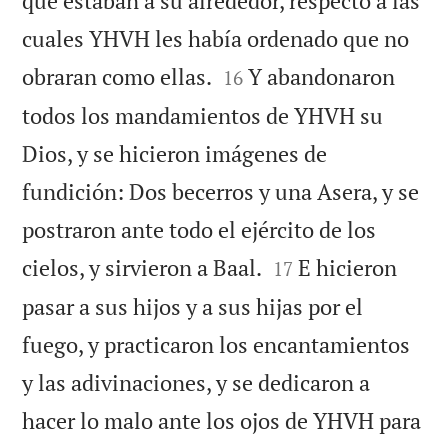
que estaban a su alrededor, respecto a las
cuales YHVH les había ordenado que no


obraran como ellas.
Y abandonaron
16
todos los mandamientos de YHVH su
Dios, y se hicieron imágenes de
fundición: Dos becerros y una Asera, y se
postraron ante todo el ejército de los


cielos, y sirvieron a Baal.
E hicieron
17
pasar a sus hijos y a sus hijas por el
fuego, y practicaron los encantamientos
y las adivinaciones, y se dedicaron a
hacer lo malo ante los ojos de YHVH para