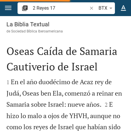
Ir a un contenido
Buscar versículo bíb
BTX
2 Reyes 17
La Biblia Textual
de
Sociedad Bíblica Iberoamericana
Oseas Caída de Samaria
Cautiverio de Israel


En el año duodécimo de Acaz rey de
1
Judá, Oseas ben Ela, comenzó a reinar en


Samaria sobre Israel: nueve años.
E
2
hizo lo malo a ojos de YHVH, aunque no
como los reyes de Israel que habían sido