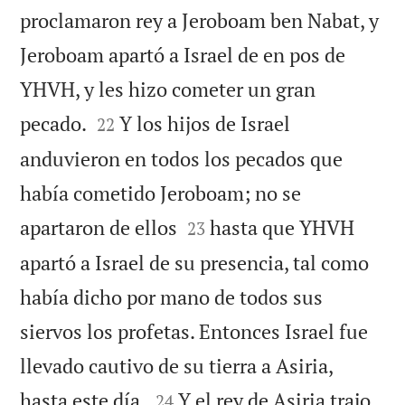
proclamaron rey a Jeroboam ben Nabat, y
Jeroboam apartó a Israel de en pos de
YHVH, y les hizo cometer un gran


pecado.
Y los hijos de Israel
22
anduvieron en todos los pecados que
había cometido Jeroboam; no se


apartaron de ellos
hasta que YHVH
23
apartó a Israel de su presencia, tal como
había dicho por mano de todos sus
siervos los profetas. Entonces Israel fue
llevado cautivo de su tierra a Asiria,


hasta este día.
Y el rey de Asiria trajo
24