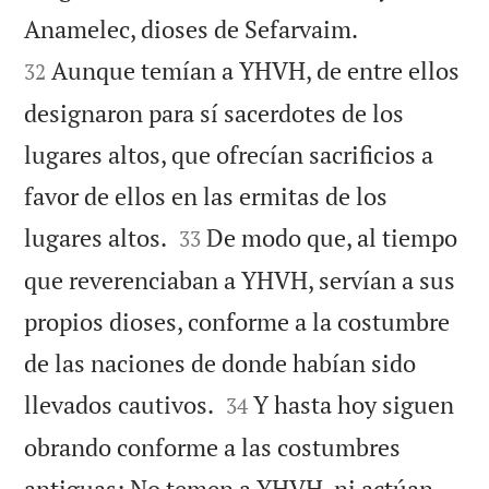


Anamelec, dioses de Sefarvaim.
Aunque temían a YHVH, de entre ellos
32
designaron para sí sacerdotes de los
lugares altos, que ofrecían sacrificios a
favor de ellos en las ermitas de los


lugares altos.
De modo que, al tiempo
33
que reverenciaban a YHVH, servían a sus
propios dioses, conforme a la costumbre
de las naciones de donde habían sido


llevados cautivos.
Y hasta hoy siguen
34
obrando conforme a las costumbres
antiguas: No temen a YHVH, ni actúan