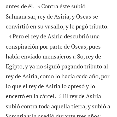


antes de él.
Contra éste subió
3
Salmanasar, rey de Asiria, y Oseas se

convirtió en su vasallo, y le pagó tributo.

Pero el rey de Asiria descubrió una
4
conspiración por parte de Oseas, pues
había enviado mensajeros a So, rey de
Egipto, y ya no siguió pagando tributo al
rey de Asiria, como lo hacía cada año, por
lo que el rey de Asiria lo apresó y lo


encerró en la cárcel.
El rey de Asiria
5
subió contra toda aquella tierra, y subió a


Samaria y la asedió durante tres años;