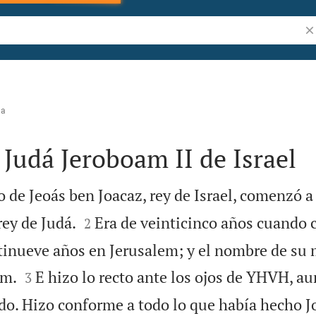
Bu
na
Judá Jeroboam II de Israel
 de Jeoás ben Joacaz, rey de Israel, comenzó a


rey de Judá.
Era de veinticinco años cuando
2
ntinueve años en Jerusalem; y el nombre de su


em.
E hizo lo recto ante los ojos de YHVH, 
3
do. Hizo conforme a todo lo que había hecho Jo