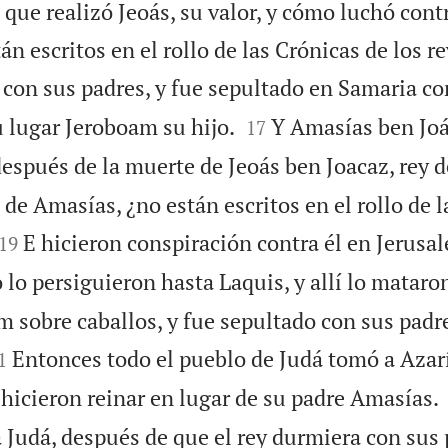
 que realizó Jeoás, su valor, y cómo luchó con
án escritos en el rollo de las Crónicas de los re
con sus padres, y fue sepultado en Samaria con


su lugar Jeroboam su hijo.
Y Amasías ben Joás
17
espués de la muerte de Jeoás ben Joacaz, rey de
 de Amasías, ¿no están escritos en el rollo de 


E hicieron conspiración contra él en Jerusal
19
 lo persiguieron hasta Laquis, y allí lo mataro
m sobre caballos, y fue sepultado con sus padre

Entonces todo el pueblo de Judá tomó a Azarí
1
o hicieron reinar en lugar de su padre Amasías.
 a Judá, después de que el rey durmiera con sus 