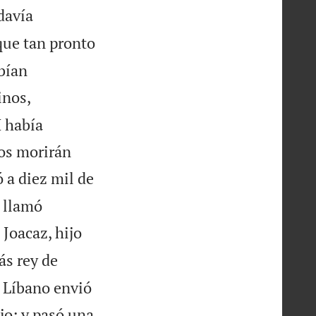
davía
que tan pronto
bían
inos,
H había
jos morirán
 a diez mil de
a llamó
Joacaz, hijo
ás rey de
l Líbano envió
ijo; y pasó una