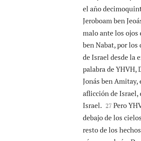
el año decimoquint
Jeroboam ben Jeoás,
malo ante los ojos
ben Nabat, por los 
de Israel desde la 
palabra de YHVH, D
Jonás ben Amitay, e
aflicción de Israel


Israel.
Pero YHV
27
debajo de los cielo
resto de los hechos