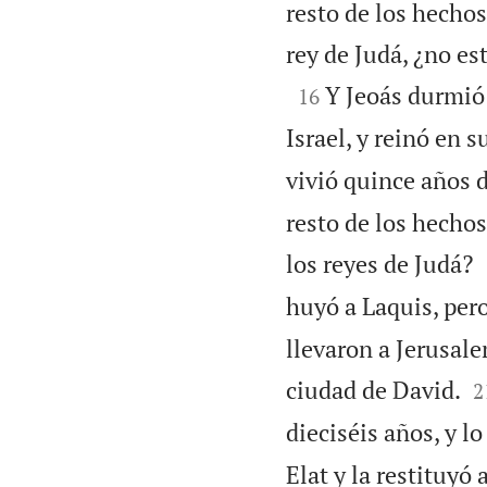
resto de los hechos
rey de Judá, ¿no est

Y Jeoás durmió 
16
Israel, y reinó en 
vivió quince años d
resto de los hechos
los reyes de Judá?
huyó a Laquis, pero
llevaron a Jerusale

ciudad de David.
2
dieciséis años, y l
Elat y la restituyó