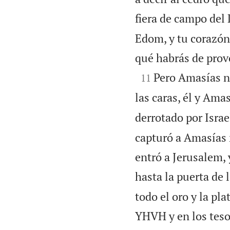
fiera de campo del 
Edom, y tu corazón 
qué habrás de prov

Pero Amasías no
11
las caras, él y Ama
derrotado por Israe
capturó a Amasías r
entró a Jerusalem,
hasta la puerta de 
todo el oro y la pl
YHVH y en los tesor