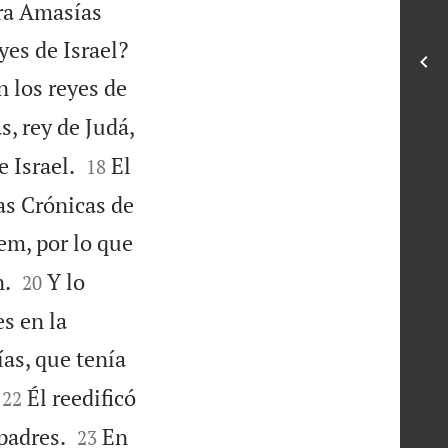
tra Amasías

yes de Israel?
 los reyes de
, rey de Judá,


 Israel.
El
18
las Crónicas de
em, por lo que


n.
Y lo
20
s en la
as, que tenía


Él reedificó
22


padres.
En
23