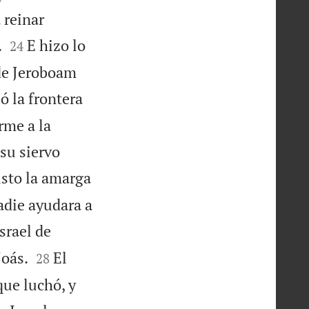
 reinar


.
E hizo lo
24
 de Jeroboam
ió la frontera
rme a la
su siervo
sto la amarga
nadie ayudara a
srael de


Joás.
El
28
que luchó, y