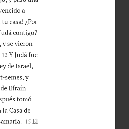
vencido a
 tu casa! ¿Por

 Judá contigo?
 y se vieron


Y Judá fue
12
ey de Israel,
et-semes, y
 de Efraín
spués tomó
n la Casa de


Samaria.
El
15