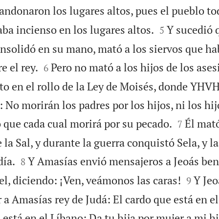
andonaron los lugares altos, pues el pueblo to


ba incienso en los lugares altos.
Y sucedió 
5
onsolidó en su mano, mató a los siervos que ha


e el rey.
Pero no mató a los hijos de los ases
6
ito en el rollo de la Ley de Moisés, donde YHV
No morirán los padres por los hijos, ni los hi


o que cada cual morirá por su pecado.
Él mató
7
 la Sal, y durante la guerra conquistó Sela, y l


día.
Y Amasías envió mensajeros a Jeoás ben 
8


ael, diciendo: ¡Ven, veámonos las caras!
Y Jeo
9
ir a Amasías rey de Judá: El cardo que está en e
e está en el Líbano: Da tu hija por mujer a mi h