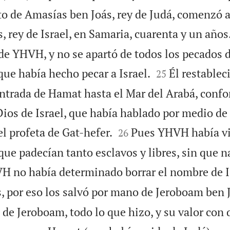
o de Amasías ben Joás, rey de Judá, comenzó a
 rey de Israel, en Samaria, cuarenta y un años
 de YHVH, y no se apartó de todos los pecados


que había hecho pecar a Israel.
Él restablec
25
entrada de Hamat hasta el Mar del Arabá, confo
ios de Israel, que había hablado por medio de 


l profeta de Gat-hefer.
Pues YHVH había vi
26
, que padecían tanto esclavos y libres, sin que 
H no había determinado borrar el nombre de I
s, por eso los salvó por mano de Jeroboam ben 
 de Jeroboam, todo lo que hizo, y su valor con 