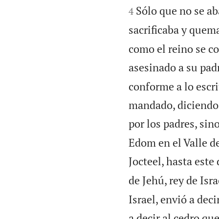
Sólo que no se ab
4
sacrificaba y quema
como el reino se c
asesinado a su padr
conforme a lo escr
mandado, diciendo: 
por los padres, sin
Edom en el Valle de
Jocteel, hasta este 
de Jehú, rey de Isr
Israel, envió a dec
a decir al cedro qu