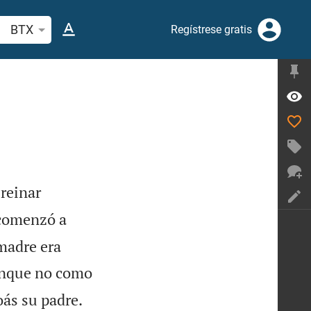
scar versículo bíblico o palabra
BTX
Regístrese gratis
 reinar
 comenzó a
 madre era
aunque no como


ás su padre.