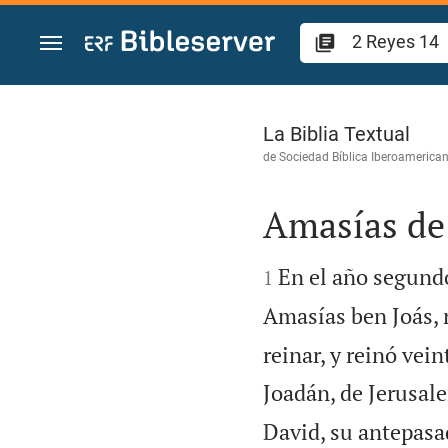
Ir a un contenido
2 Reyes 14
La Biblia Textual
de
Sociedad Bíblica Iberoamerica
Amasías de 


En el año segundo
1
Amasías ben Joás, 
reinar, y reinó vei
Joadán, de Jerusal
David, su antepasa