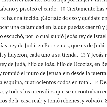


Líbano y pisoteó el cardo.
Ciertamente has 
10
te ha enaltecido. ¡Gloríate de eso y quédate en
ocar una calamidad en la que puedas caer tú y
 escuchó, por lo cual subió Jeoás rey de Israel,
sías, rey de Judá, en Bet-semes, que es de Judá.


l, y huyeron, cada uno a su tienda.
Y Jeoás r
13
ey de Judá, hijo de Joás, hijo de Ocozías, en B
 y rompió el muro de Jerusalem desde la puerta


la esquina, cuatrocientos codos en total.
De
14
ata, y todos los utensilios que se encontraban e
os de la casa real; y tomó rehenes, y volvió a 