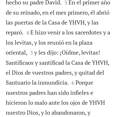


hecho su padre David.
En el primer año
3
de su reinado, en el mes primero, él abrió
las puertas de la Casa de YHVH, y las


reparó.
E hizo venir a los sacerdotes y a
4
los levitas, y los reunió en la plaza


oriental,
y les dijo: ¡Oídme, levitas!
5
Santificaos y santificad la Casa de YHVH,
el Dios de vuestros padres, y quitad del


Santuario la inmundicia.
Porque
6
nuestros padres han sido infieles e
hicieron lo malo ante los ojos de YHVH
nuestro Dios, y lo abandonaron, y