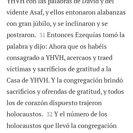
YHVH con las palabras de David y del
vidente Asaf, y ellos entonaron alabanzas
con gran júbilo, y se inclinaron y se


postraron.
Entonces Ezequías tomó la
31
palabra y dijo: Ahora que os habéis
consagrado a YHVH, acercaos y traed
víctimas y sacrificios de gratitud a la
Casa de YHVH. Y la congregación brindó
sacrificios y ofrendas de gratitud, y todos
los de corazón dispuesto trajeron


holocaustos.
Y el número de los
32
holocaustos que llevó la congregación