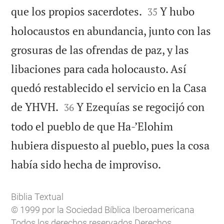


que los propios sacerdotes.
Y hubo
35
holocaustos en abundancia, junto con las
grosuras de las ofrendas de paz, y las
libaciones para cada holocausto. Así
quedó restablecido el servicio en la Casa


de YHVH.
Y Ezequías se regocijó con
36
todo el pueblo de que Ha-’Elohim
hubiera dispuesto al pueblo, pues la cosa

había sido hecha de improviso.
Biblia Textual
© 1999 por la Sociedad Bíblica Iberoamericana
Todos los derechos reservados Derechos