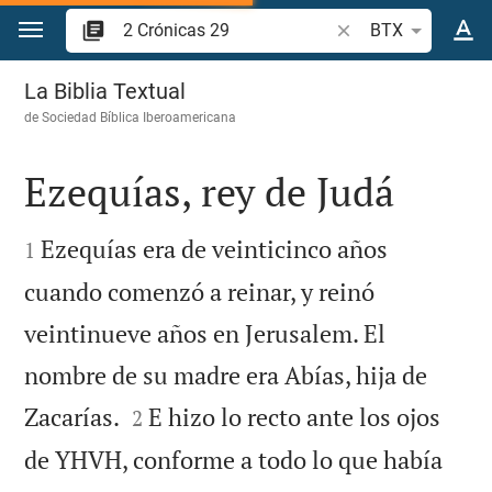
Ir a un contenido
Buscar versículo bíb
BTX
2 Crónicas 29
La Biblia Textual
de
Sociedad Bíblica Iberoamericana
Ezequías, rey de Judá


Ezequías era de veinticinco años
1
cuando comenzó a reinar, y reinó
veintinueve años en Jerusalem. El
nombre de su madre era Abías, hija de


Zacarías.
E hizo lo recto ante los ojos
2
de YHVH, conforme a todo lo que había