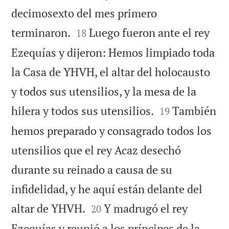
decimosexto del mes primero


terminaron.
Luego fueron ante el rey
18
Ezequías y dijeron: Hemos limpiado toda
la Casa de YHVH, el altar del holocausto
y todos sus utensilios, y la mesa de la


hilera y todos sus utensilios.
También
19
hemos preparado y consagrado todos los
utensilios que el rey Acaz desechó
durante su reinado a causa de su
infidelidad, y he aquí están delante del


altar de YHVH.
Y madrugó el rey
20
Ezequías y reunió a los príncipes de la