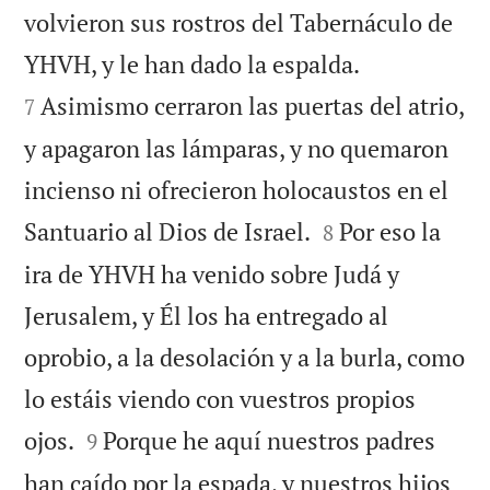
volvieron sus rostros del Tabernáculo de


YHVH, y le han dado la espalda.
Asimismo cerraron las puertas del atrio,
7
y apagaron las lámparas, y no quemaron
incienso ni ofrecieron holocaustos en el


Santuario al Dios de Israel.
Por eso la
8
ira de YHVH ha venido sobre Judá y
Jerusalem, y Él los ha entregado al
oprobio, a la desolación y a la burla, como
lo estáis viendo con vuestros propios


ojos.
Porque he aquí nuestros padres
9
han caído por la espada, y nuestros hijos