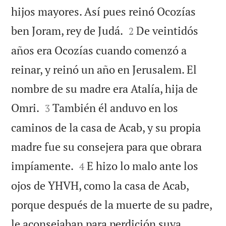
hijos mayores. Así pues reinó Ocozías


ben Joram, rey de Judá.
De veintidós
2
años era Ocozías cuando comenzó a
reinar, y reinó un año en Jerusalem. El
nombre de su madre era Atalía, hija de


Omri.
También él anduvo en los
3
caminos de la casa de Acab, y su propia
madre fue su consejera para que obrara


impíamente.
E hizo lo malo ante los
4
ojos de YHVH, como la casa de Acab,
porque después de la muerte de su padre,


le aconsejaban para perdición suya.