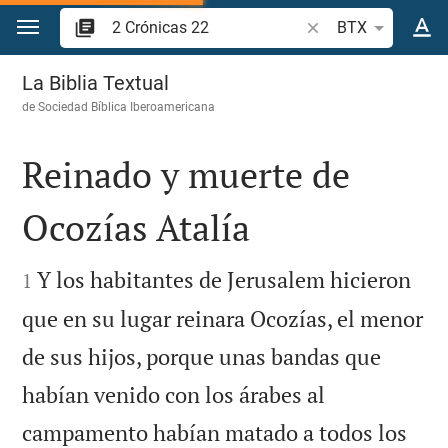
Ir a un contenido
Buscar versículo bíb
BTX
2 Crónicas 22
La Biblia Textual
de
Sociedad Bíblica Iberoamericana
Reinado y muerte de
Ocozías Atalía


Y los habitantes de Jerusalem hicieron
1
que en su lugar reinara Ocozías, el menor
de sus hijos, porque unas bandas que
habían venido con los árabes al
campamento habían matado a todos los