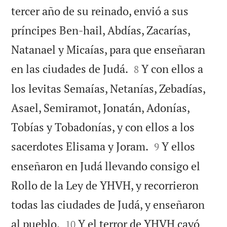
tercer año de su reinado, envió a sus
príncipes Ben-hail, Abdías, Zacarías,
Natanael y Micaías, para que enseñaran


en las ciudades de Judá.
Y con ellos a
8
los levitas Semaías, Netanías, Zebadías,
Asael, Semiramot, Jonatán, Adonías,
Tobías y Tobadonías, y con ellos a los


sacerdotes Elisama y Joram.
Y ellos
9
enseñaron en Judá llevando consigo el
Rollo de la Ley de YHVH, y recorrieron
todas las ciudades de Judá, y enseñaron


al pueblo.
Y el terror de YHVH cayó
10