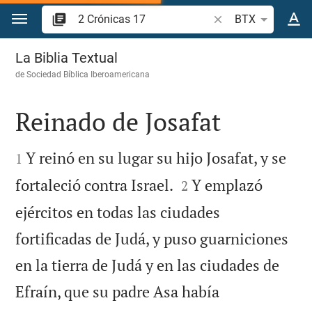
Ir a un contenido
Buscar versículo bíb
BTX
2 Crónicas 17
La Biblia Textual
de
Sociedad Bíblica Iberoamericana
Reinado de Josafat


Y reinó en su lugar su hijo Josafat, y se
1


fortaleció contra Israel.
Y emplazó
2
ejércitos en todas las ciudades
fortificadas de Judá, y puso guarniciones
en la tierra de Judá y en las ciudades de
Efraín, que su padre Asa había