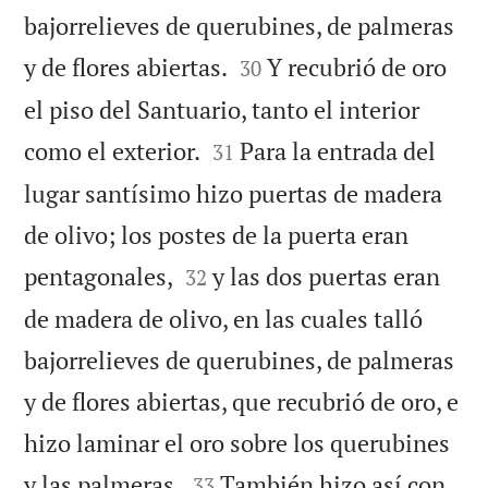
bajorrelieves de querubines, de palmeras


y de flores abiertas.
Y recubrió de oro
30
el piso del Santuario, tanto el interior


como el exterior.
Para la entrada del
31
lugar santísimo hizo puertas de madera
de olivo; los postes de la puerta eran


pentagonales,
y las dos puertas eran
32
de madera de olivo, en las cuales talló
bajorrelieves de querubines, de palmeras
y de flores abiertas, que recubrió de oro, e
hizo laminar el oro sobre los querubines


y las palmeras.
También hizo así con
33