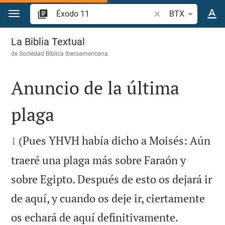
Ir a un contenido
Buscar versículo bíb
BTX
Éxodo 11
La Biblia Textual
de
Sociedad Bíblica Iberoamericana
Anuncio de la última
plaga


(Pues YHVH había dicho a Moisés: Aún
1
traeré una plaga más sobre Faraón y
sobre Egipto. Después de esto os dejará ir
de aquí, y cuando os deje ir, ciertamente


os echará de aquí definitivamente.