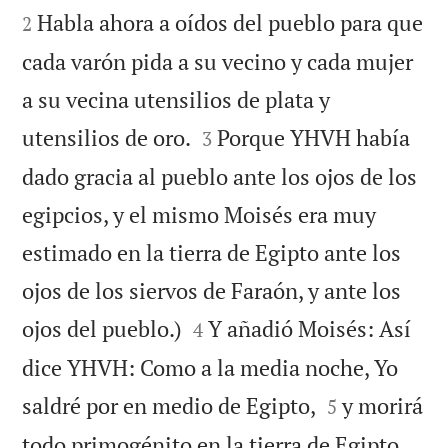
Habla ahora a oídos del pueblo para que
2
cada varón pida a su vecino y cada mujer
a su vecina utensilios de plata y


utensilios de oro.
Porque YHVH había
3
dado gracia al pueblo ante los ojos de los
egipcios, y el mismo Moisés era muy
estimado en la tierra de Egipto ante los
ojos de los siervos de Faraón, y ante los


ojos del pueblo.)
Y añadió Moisés: Así
4
dice YHVH: Como a la media noche, Yo


saldré por en medio de Egipto,
y morirá
5
todo primogénito en la tierra de Egipto,