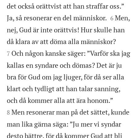
det också orättvist att han straffar oss.”


Ja, så resonerar en del människor.
Men,
6
nej, Gud är inte orättvis! Hur skulle han


då klara av att döma alla människor?
Och någon kanske säger: ”Varför ska jag
7
kallas en syndare och dömas? Det är ju
bra för Gud om jag ljuger, för då ser alla
klart och tydligt att han talar sanning,


och då kommer alla att ära honom.”
Men resonerar man på det sättet, kunde
8
man lika gärna säga: ”Ju mer vi syndar
desto bättre, för då kommer Gud att bli