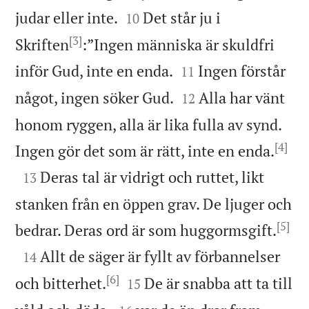


judar eller inte.
Det står ju i
10
[3]
Skriften
:”Ingen människa är skuldfri


inför Gud, inte en enda.
Ingen förstår
11


något, ingen söker Gud.
Alla har vänt
12
honom ryggen, alla är lika fulla av synd.
[4]

Ingen gör det som är rätt, inte en enda.

Deras tal är vidrigt och ruttet, likt
13
stanken från en öppen grav. De ljuger och
[5]

bedrar. Deras ord är som huggormsgift.

Allt de säger är fyllt av förbannelser
14
[6]


och bitterhet.
De är snabba att ta till
15