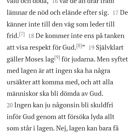


våld och döda,
var de än drar fram
16


lämnar de nöd och elände efter sig.
De
17
känner inte till den väg som leder till
[7]


frid.
De kommer inte ens på tanken
18
[8]


att visa respekt för Gud.
”
Självklart
19
[9]
gäller Moses lag
för judarna. Men syftet
med lagen är att ingen ska ha några
ursäkter att komma med, och att alla


människor ska bli dömda av Gud.
Ingen kan ju någonsin bli skuldfri
20
inför Gud genom att försöka lyda allt
som står i lagen. Nej, lagen kan bara få