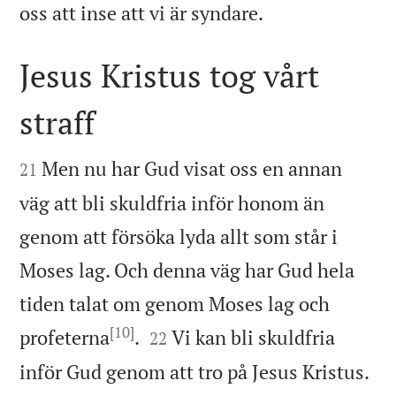

oss att inse att vi är syndare.
Jesus Kristus tog vårt
straff


Men nu har Gud visat oss en annan
21
väg att bli skuldfria inför honom än
genom att försöka lyda allt som står i
Moses lag. Och denna väg har Gud hela
tiden talat om genom Moses lag och
[10]


profeterna
.
Vi kan bli skuldfria
22
inför Gud genom att tro på Jesus Kristus.