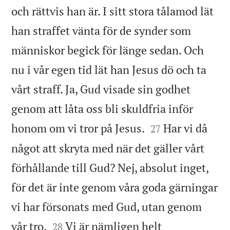
och rättvis han är. I sitt stora tålamod lät
han straffet vänta för de synder som
människor begick för länge sedan. Och
nu i vår egen tid lät han Jesus dö och ta
vårt straff. Ja, Gud visade sin godhet
genom att låta oss bli skuldfria inför


honom om vi tror på Jesus.
Har vi då
27
något att skryta med när det gäller vårt
förhållande till Gud? Nej, absolut inget,
för det är inte genom våra goda gärningar
vi har försonats med Gud, utan genom


vår tro.
Vi är nämligen helt
28