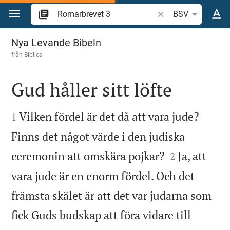
Hoppa till innehåll
Sök bibelvers eller o
BSV
Romarbrevet 3
Nya Levande Bibeln
från
Biblica
Gud håller sitt löfte


Vilken fördel är det då att vara jude?
1
Finns det något värde i den judiska


ceremonin att omskära pojkar?
Ja, att
2
vara jude är en enorm fördel. Och det
främsta skälet är att det var judarna som
fick Guds budskap att föra vidare till