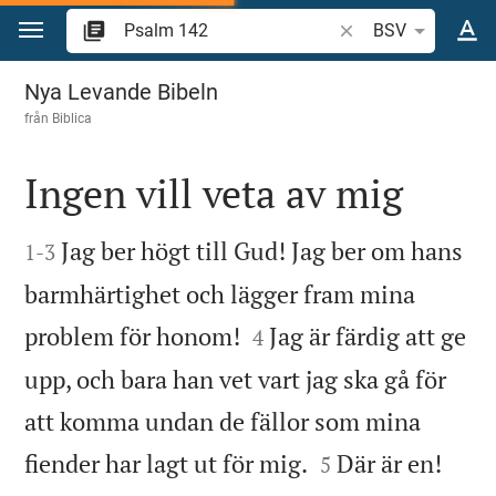
Hoppa till innehåll
Sök bibelvers eller o
BSV
Psalm 142
Nya Levande Bibeln
från
Biblica
Ingen vill veta av mig


Jag ber högt till Gud! Jag ber om hans
1
-
3
barmhärtighet och lägger fram mina


problem för honom!
Jag är färdig att ge
4
upp, och bara han vet vart jag ska gå för
att komma undan de fällor som mina


fiender har lagt ut för mig.
Där är en!
5