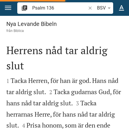
Hoppa till innehåll
Sök bibelvers eller o
BSV
Psalm 136
Nya Levande Bibeln
från
Biblica
Herrens nåd tar aldrig
slut


Tacka Herren, för han är god. Hans nåd
1


tar aldrig slut.
Tacka gudarnas Gud, för
2


hans nåd tar aldrig slut.
Tacka
3
herrarnas Herre, för hans nåd tar aldrig


slut.
Prisa honom, som är den ende
4