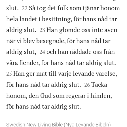


slut.
Så tog det folk som tjänar honom
22
hela landet i besittning, för hans nåd tar


aldrig slut.
Han glömde oss inte även
23
när vi blev besegrade, för hans nåd tar


aldrig slut,
och han räddade oss från
24


våra fiender, för hans nåd tar aldrig slut.
Han ger mat till varje levande varelse,
25


för hans nåd tar aldrig slut.
Tacka
26
honom, den Gud som regerar i himlen,

för hans nåd tar aldrig slut.
Swedish New Living Bible (Nya Levande Bibeln)