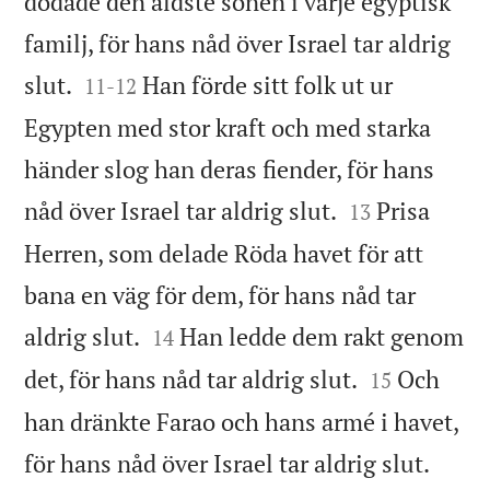
dödade den äldste sonen i varje egyptisk
familj, för hans nåd över Israel tar aldrig


slut.
Han förde sitt folk ut ur
11
-
12
Egypten med stor kraft och med starka
händer slog han deras fiender, för hans


nåd över Israel tar aldrig slut.
Prisa
13
Herren, som delade Röda havet för att
bana en väg för dem, för hans nåd tar


aldrig slut.
Han ledde dem rakt genom
14


det, för hans nåd tar aldrig slut.
Och
15
han dränkte Farao och hans armé i havet,


för hans nåd över Israel tar aldrig slut.