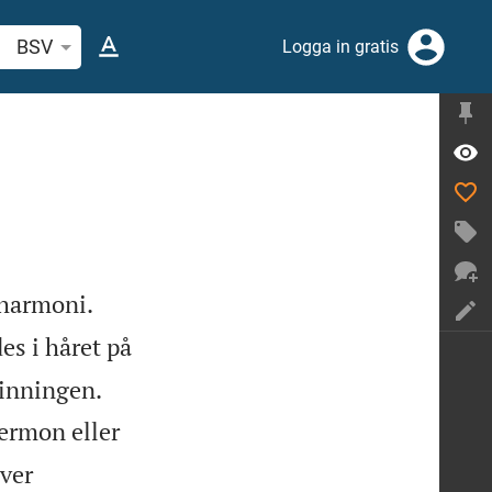
k bibelvers eller ord
BSV
Logga in gratis


 harmoni.
es i håret på


linningen.
ermon eller
ever