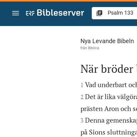
Hoppa till innehåll
Psalm 133
Nya Levande Bibeln
från
Biblica
När bröder


Vad underbart och
1
Det är lika välgö
2
prästen Aron och s
Denna gemenskap 
3
på Sions sluttninga